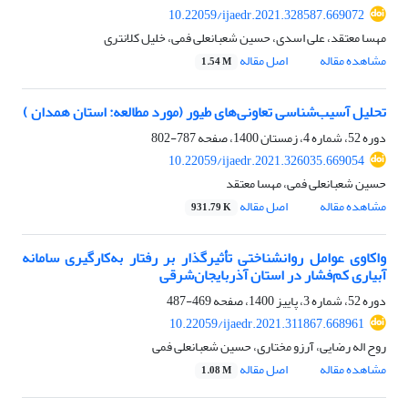
10.22059/ijaedr.2021.328587.669072
مهسا معتقد، علی اسدی، حسین شعبانعلی فمی، خلیل کلانتری
مشاهده مقاله
اصل مقاله
1.54 M
تحلیل آسیب‌شناسی تعاونی‌های طیور (مورد مطالعه: استان همدان )
دوره 52، شماره 4، زمستان 1400، صفحه
787-802
10.22059/ijaedr.2021.326035.669054
حسین شعبانعلی فمی، مهسا معتقد
مشاهده مقاله
اصل مقاله
931.79 K
واکاوی عوامل روانشناختی تأثیرگذار بر رفتار به‌کارگیری سامانه
آبیاری کم‌فشار در استان آذربایجان‌شرقی
دوره 52، شماره 3، پاییز 1400، صفحه
469-487
10.22059/ijaedr.2021.311867.668961
روح اله رضایی، آرزو مختاری، حسین شعبانعلی فمی
مشاهده مقاله
اصل مقاله
1.08 M