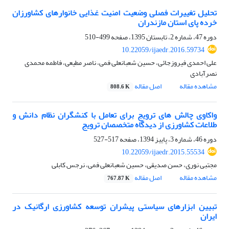
تحلیل تغییرات فصلی وضعیت امنیت غذایی خانوارهای کشاورزان
خرده پای استان مازندران
دوره 47، شماره 2، تابستان 1395، صفحه
499-510
10.22059/ijaedr.2016.59734
علی احمدی فیروزجائی، حسین شعبانعلی فمی، ناصر مطیعی، فاطمه محمدی
نصرآبادی
مشاهده مقاله
اصل مقاله
808.6 K
واکاوی چالش های ترویج برای تعامل با کنشگران نظام دانش و
طلاعات کشاورزی از دیدگاه متخصصان ترویج
دوره 46، شماره 3، پاییز 1394، صفحه
517-527
10.22059/ijaedr.2015.55534
مجتبی نوری، حسن صدیقی، حسین شعبانعلی فمی، نرجس کابلی
مشاهده مقاله
اصل مقاله
767.87 K
تبیین ابزارهای سیاستی پیشران توسعه کشاورزی ارگانیک در
ایران