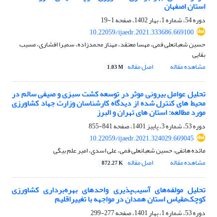
استان اصفهان
دوره 54، شماره 1، بهار 1402، صفحه
1-19
10.22059/ijaedr.2021.333686.669100
حسین شعبانعلی فمی، مهسا معتقد، مهناز محمدزاده، سمیرا افشاری، مسیب
بقایی
مشاهده مقاله
اصل مقاله
1.03 M
تحلیل عوامل بیرونی موثر در توسعه کشت سبزی و صیفی سالم در
محیط های کنترل شده از دیدگاه کارشناسان وزارت جهاد کشاورزی
مورد مطالعه: استان های تهران و البرز
دوره 53، شماره 3، پاییز 1401، صفحه
841-855
10.22059/ijaedr.2021.324029.669045
مائده هاتفی، حسین شعبانعلی فمی، علی اسدی، امیر علم بیگی
مشاهده مقاله
اصل مقاله
872.27 K
تحلیل مولفه‌های آسیب‌پذیری واحدهای بهره‌برداری کشاورزی
کوچک‌مقیاس استان همدان در مواجهه با تغییر‌اقلیم
دوره 53، شماره 1، بهار 1401، صفحه
277-299