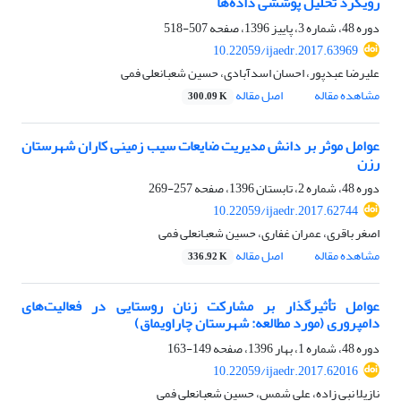
رویکرد تحلیل پوششی داده‌ها
دوره 48، شماره 3، پاییز 1396، صفحه
507-518
10.22059/ijaedr.2017.63969
علیرضا عبدپور، احسان اسدآبادی، حسین شعبانعلی فمی
مشاهده مقاله
اصل مقاله
300.09 K
عوامل موثر بر دانش مدیریت ضایعات سیب زمینی کاران شهرستان
رزن
دوره 48، شماره 2، تابستان 1396، صفحه
257-269
10.22059/ijaedr.2017.62744
اصغر باقری، عمران غفاری، حسین شعبانعلی فمی
مشاهده مقاله
اصل مقاله
336.92 K
عوامل تأثیرگذار بر مشارکت زنان روستایی در فعالیت‌های
دامپروری (مورد مطالعه: شهرستان چاراویماق)
دوره 48، شماره 1، بهار 1396، صفحه
149-163
10.22059/ijaedr.2017.62016
نازیلا نبی زاده، علی شمس، حسین شعبانعلی فمی