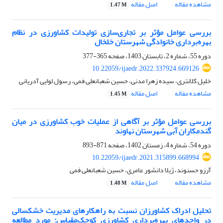
مشاهده مقاله
اصل مقاله
1.47 M
بررسی عوامل مؤثر بر تجاری‌سازی تولیدات کشاورزی در نظام
بهره‌برداری خانوادگی شهرستان خلخال
دوره 55، شماره 2، تابستان 1403، صفحه
365-377
10.22059/ijaedr.2022.337924.669126
خلیل کلانتری، سیده زهرا مدنی، حسین شعبانعلی فمی، رسول لوایی آدریانی
مشاهده مقاله
اصل مقاله
1.45 M
بررسی عوامل مؤثر بر آگاهی از عملیات خوب کشاورزی در میان
گندمکاران آبی شهرستان نهاوند
دوره 54، شماره 4، زمستان 1402، صفحه
871-893
10.22059/ijaedr.2021.315899.668994
آرزو حسنوند، ژیلا دانشور عامری، حسین شعبانعلی فمی
مشاهده مقاله
اصل مقاله
1.48 M
تحلیل ادراک کشاورزان نسبت به راهکارهای مدیریت خشکسالی
در واحدهای بهره‌برداری کشاورزی کوچک‌مقیاس: مورد مطالعه