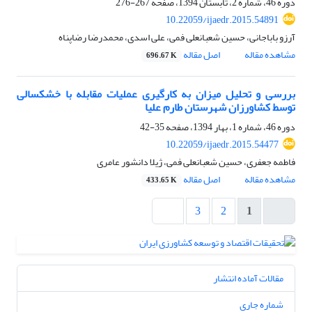
دوره 46، شماره 2، تابستان 1394، صفحه
267-276
10.22059/ijaedr.2015.54891
آرزو باباجانی، حسین شعبانعلی فمی، علی اسدی، محمدرضا رضاپناه
مشاهده مقاله
اصل مقاله
696.67 K
بررسی و تحلیل میزان به کارگیری عملیات مقابله با خشکسالی
توسط کشاورزان شهرستان طارم علیا
دوره 46، شماره 1، بهار 1394، صفحه
35-42
10.22059/ijaedr.2015.54477
فاطمه جعفری، حسین شعبانعلی فمی، ژیلا دانشور عامری
مشاهده مقاله
اصل مقاله
433.65 K
3
2
1
مقالات آماده انتشار
شماره جاری