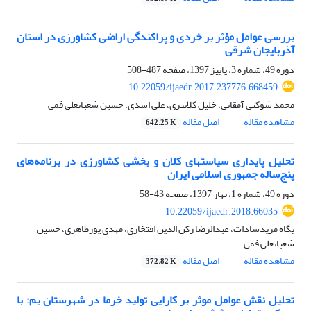
بررسی عوامل مؤثر بر خردی و پراکندگی اراضی کشاورزی در استان
آذربایجان شرقی
دوره 49، شماره 3، پاییز 1397، صفحه
487-508
10.22059/ijaedr.2017.237776.668459
محمد شوکتی آمقانی، خلیل کلانتری، علی اسدی، حسین شعبانعلی فمی
مشاهده مقاله
اصل مقاله
642.25 K
تحلیل پایداری سیاستهای کلان و بخشی کشاورزی در برنامه‌های
پنج‌ساله جمهوری اسلامی ایران
دوره 49، شماره 1، بهار 1397، صفحه
43-58
10.22059/ijaedr.2018.66035
پگاه مریدسادات، عبدالرضا رکن الدین افتخاری، مهدی پورطاهری، حسین
شعبانعلی فمی
مشاهده مقاله
اصل مقاله
372.82 K
تحلیل نقش عوامل موثر بر کارایی تولید خرما در شهرستان بم: با