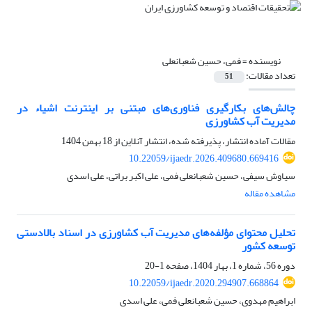
نویسنده =
فمی، حسین شعبانعلی
تعداد مقالات:
51
چالش‌های بکارگیری فناوری‌های مبتنی بر اینترنت اشیاء در
مدیریت آب کشاورزی
مقالات آماده انتشار، پذیرفته شده، انتشار آنلاین از
18 بهمن 1404
10.22059/ijaedr.2026.409680.669416
سیاوش سیفی، حسین شعبانعلی فمی، علی اکبر براتی، علی اسدی
مشاهده مقاله
تحلیل محتوای مؤلفه‌های مدیریت آب کشاورزی در اسناد بالادستی
توسعه کشور
دوره 56، شماره 1، بهار 1404، صفحه
1-20
10.22059/ijaedr.2020.294907.668864
ابراهیم مهدوی، حسین شعبانعلی فمی، علی اسدی