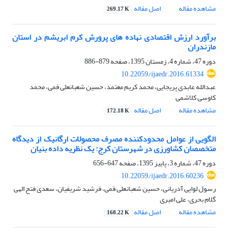
مشاهده مقاله
اصل مقاله
269.17 K
برآورد ارزش اقتصادی نهاده های پرورش کرم ابریشم در استان
مازندران
دوره 47، شماره 4، زمستان 1395، صفحه
879-886
10.22059/ijaedr.2016.61334
عبدالله عابدی پریجایی، محمد کریم معتمد، حسین شعبانعلی فمی، محمد
کاوسی کلاشمی
مشاهده مقاله
اصل مقاله
172.18 K
الگویی از عوامل محدودکننده مصرف محصولات ارگانیک از دیدگاه
متخصصان کشاورزی در شهرستان کرج: یک نظریه داده بنیان
دوره 47، شماره 3، پاییز 1395، صفحه
647-656
10.22059/ijaedr.2016.60236
رسول لوایی آدریانی، حسین شعبانعلی فمی، فرشید شریفیان، سعدی فتح الهی
گلام بحری، علی امیری
مشاهده مقاله
اصل مقاله
168.22 K