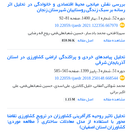
بررسی نقش میانجی محیط اقتصادی و خانوادگی در تحلیل اثر
رسانه بر سبک زندگی روستاییان شهرستان زنجان
دوره 52، شماره 1، بهار 1400، صفحه
81-92
10.22059/ijaedr.2021.122356.667970
سهیلا فتحی، محمد بادسار، حسین شعبانعلی فمی، روح اله رضایی
مشاهده مقاله
اصل مقاله
859.96 K
تحلیل پیامدهای خردی و پراکندگی اراضی کشاورزی در استان
آذربایجان شرقی
دوره 51، شماره 3، پاییز 1399، صفحه
565-585
10.22059/ijaedr.2018.250148.668544
محمد شوکتی آمقانی، خلیل کلانتری، علی اسدی، حسین شعبانعلی فمی، علی
اکبر براتی
مشاهده مقاله
اصل مقاله
1.15 M
تحلیل تاثیر روحیه کارآفرینی کشاورزان در ترویج کشاورزی تقاضا
محور با استفاده از مدل معادلات ساختاری ( مطالعه موردی:
کشاورزان استان اصفهان)