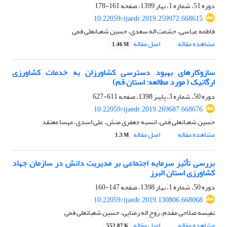
دوره 51، شماره 1، بهار 1399، صفحه
161-178
10.22059/ijaedr.2019.259972.668615
فاطمه عباسی، حشمت اله سعدی، حسین شعبانعلی فمی
مشاهده مقاله
اصل مقاله
1.46 M
سازوکارهای بهبود دسترسی کشاورزان به خدمات کشاورزی
ارگانیک ( مورد مطالعه: استان قم)
دوره 50، شماره 3، پاییز 1398، صفحه
611-627
10.22059/ijaedr.2019.269687.668676
حسین شعبانعلی فمی، انسیه جعفری منش، علی اسدی، مهسا معتقد
مشاهده مقاله
اصل مقاله
1.3 M
بررسی تأثیر سرمایه اجتماعی بر مدیریت دانش در سازمان جهاد
کشاورزی استان البرز
دوره 50، شماره 1، بهار 1398، صفحه
147-160
10.22059/ijaedr.2019.130806.668068
نفیسه صلاحی مقدم، روح اله رضایی، حسین شعبانعلی فمی
مشاهده مقاله
اصل مقاله
552.87 K