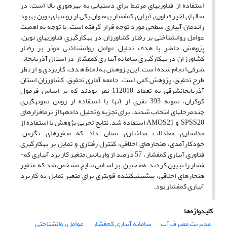
استفاده از فناوری­های مرتبط برای دستیابی به بهره­وری بالا است. در
سال­های اخیر فناوری آبیاری کم­فشار به­عنوان یکی از روش­های نوین بهبود
راندمان آبیاری سطحی مورد توجه قرار گرفته است. با توجه به اهمیت
عوامل روانشناختی بر رفتار کشاورزان در به­کارگیری فناوری­های نوین،
پژوهش حاضر با هدف تحلیل عوامل روانشناختی موثر بر رفتار
کشاورزان در به­کارگیری سامانه آبیاری کم­فشار در استان آذربایجان­
شرقی انجام شده است. این پژوهش به لحاظ هدف، کاربردی و از نظر
طرح تحقیق، پژوهش­ کمی است. جامعه آماری تحقیق، کشاورزان استان
آذربایجان­شرقی به تعداد 112010 نفر بودند که بر اساس فرمول
کوکران، نمونه 393 نفری از آن­ها با استفاده از روش نمونه­گیری
چندمرحله­ای انتخاب شدند. برای تجزیه و تحلیل داده­ها از نرم­افزارهای
SPSS20 و AMOS21 استفاده شد. نتایج تجربی پژوهش با استفاده از
مدل­سازی معادلات ساختاری نشان داد که متغیرهای نگرش،
خودکارآمدی، هنجارهای اخلاقی، کنترل رفتاری و تمایل بر به­کارگیری
فناوری آبیاری کم­فشار، 57 درصد از واریانس متغیر کاربرد آبیاری کم­
فشار را تبیین کردند. همچنین، بر اساس نتایج مشخص شد که متغیر
هنجارهای اخلاقی، پیش­بینی­کننده قوی­تری برای متغیر تمایل به کاربرد
آبیاری کم­فشار بود.
کلیدواژه‌ها
مدیریت مصرف آب
سامانه آبیاری کم‌فشار
عوامل روانشناختی