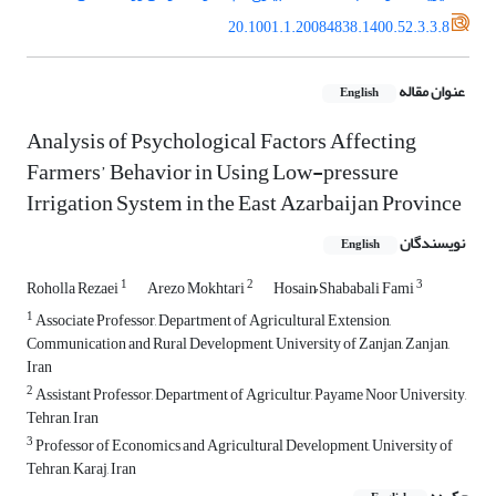
20.1001.1.20084838.1400.52.3.3.8
عنوان مقاله
English
Analysis of Psychological Factors Affecting
Farmers’ Behavior in Using Low-pressure
Irrigation System in the East Azarbaijan Province
نویسندگان
English
1
2
3
Roholla Rezaei
Arezo Mokhtari
Hosain ُShababali Fami
1
Associate Professor, Department of Agricultural Extension,
Communication and Rural Development, University of Zanjan, Zanjan,
Iran
2
Assistant Professor, Department of Agricultur, Payame Noor University,
Tehran, Iran
3
Professor of Economics and Agricultural Development, University of
Tehran, Karaj, Iran