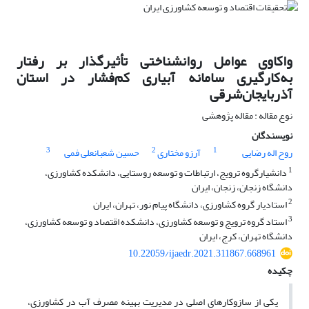
واکاوی عوامل روانشناختی تأثیرگذار بر رفتار
به‌کارگیری سامانه آبیاری کم‌فشار در استان
آذربایجان‌شرقی
نوع مقاله : مقاله پژوهشی
نویسندگان
3
2
1
روح اله رضایی
آرزو مختاری
حسین شعبانعلی فمی
1
دانشیارگروه ترویج، ارتباطات و توسعه روستایی، دانشکده کشاورزی،
دانشگاه زنجان، زنجان، ایران
2
استادیار گروه کشاورزی، دانشگاه پیام نور، تهران، ایران
3
استاد گروه ترویج و توسعه کشاورزی، دانشکده اقتصاد و توسعه کشاورزی،
دانشگاه تهران، کرج، ایران
10.22059/ijaedr.2021.311867.668961
چکیده
یکی از سازوکارهای اصلی در مدیریت بهینه مصرف آب در کشاورزی،