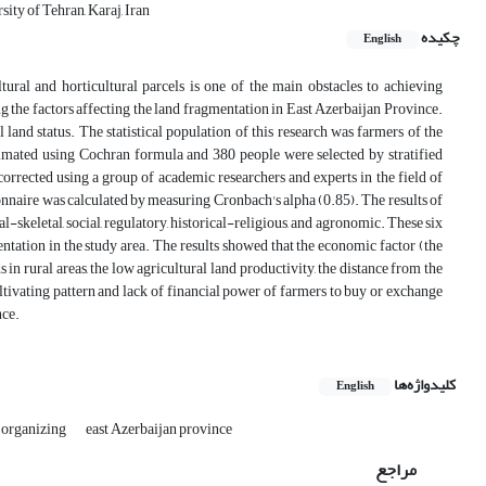
ty of Tehran, Karaj, Iran
چکیده
English
ural and horticultural parcels is one of the main obstacles to achieving
ng the factors affecting the land fragmentation in East Azerbaijan Province.
l land status. The statistical population of this research was farmers of the
timated using Cochran formula and 380 people were selected by stratified
orrected using a group of academic researchers and experts in the field of
tionnaire was calculated by measuring Cronbach's alpha (0.85). The results of
l-skeletal, social, regulatory, historical-religious, and agronomic. These six
entation in the study area. The results showed that the economic factor (the
 in rural areas, the low agricultural land productivity, the distance from the
cultivating pattern and lack of financial power of farmers to buy or exchange
nce.
کلیدواژه‌ها
English
 organizing
east Azerbaijan province
مراجع