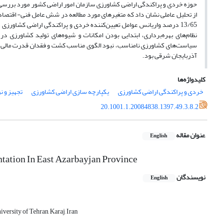
از تحلیل عاملی نشان داد که متغیرهای مورد مطالعه در شش عامل فنی- اقتصا
13/65 درصد واریانس عوامل تعیین‌کننده خردی و پراکندگی اراضی کشاورزی
نظام‌های بهره‌برداری، ابتدایی بودن امکانات و شیوه‌های تولید کشاورزی د
سیاست‌های کشاورزی نامناسب، نبود الگوی مناسب کشت و فقدان قدرت مالی کش
آذربایجان شرقی بود.
کلیدواژه‌ها
خردی و پراکندگی اراضی کشاورزی
یکپارچه‏ سازی اراضی کشاورزی
تجهیز و 
20.1001.1.20084838.1397.49.3.8.2
عنوان مقاله
English
ntation In East Azarbayjan Province
نویسندگان
English
ersity of Tehran, Karaj, Iran