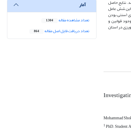
د بررسی، بازبینی و اصلاح قرار گرفت. پایایی پرسشنامه با محاسبه آلفای کرونباخ (85/0) تأیید شد. نتایج حاصل
آمار
. این شش عامل
دی (سنتی بودن
تعداد مشاهده مقاله
وجود قوانین و
1,304
ورزی در استان
تعداد دریافت فایل اصل مقاله
864
Investigati
Mohammad Shok
1
PhD. Student, A