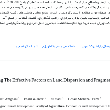
حوزه خردی و پراکندگی اراضی کشاورزی سازمان امور اراضی کشور مور
دی، فیزیکی-کالبدی، کیفی-اجتماعی، نظارتی، تاریخی-مذهبی و زراعی گروه‌بندی شدند
 در منطقه مورد مطالعه را تبیین کردند. بر اساس نتایج تحلیل عاملی، عامل فنی- اقتصا
ر مناطق روستایی، پایین بودن بهره‌وری اراضی کشاورزی، فاصله قطعات از منبع آب، 
اورزان جهت خرید و یا معاوضه قطعات) مهم‌ترین عامل خردی و پراکندگی اراضی کشا
نوسازی اراضی کشاورزی
ساماندهی اراضی کشاورزی
آذربایجان شرقی
ng The Effective Factors on Land Dispersion and Fragme
1
2
3
3
ati Amghani
khalil kalantari
ali asadi
Hosain Shabanali Fami
gricultural Development, Faculty of Agricultural Economics and Development, Univ