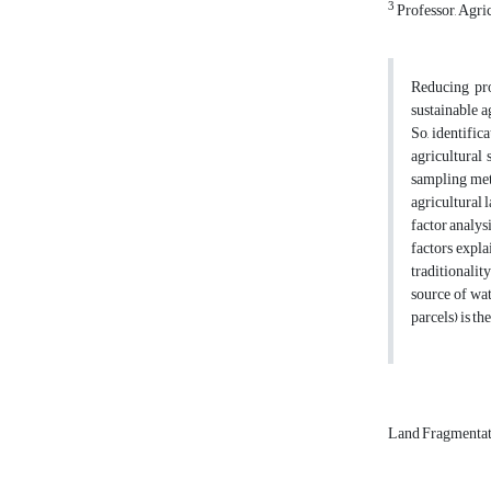
3
Professor, Agri
Reducing pro
sustainable a
So, identific
agricultural
sampling meth
agricultural 
factor analys
factors expla
traditionalit
source of wat
parcels) is t
Land Fragmenta