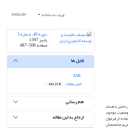
ورود به سامانه
ENGLISH
دوره 49، شماره 3
پاییز 1397
صفحه
487-508
فایل ها
XML
اصل مقاله
642.25 K
هم رسانی
ش حاضر با هدف
ی وضعیت موجود
ارجاع به این مقاله
بایجان شرقی تشکیل دادند (212926N=). حجم نمونه با استفاده از فرمول
گاهی و متخصصان