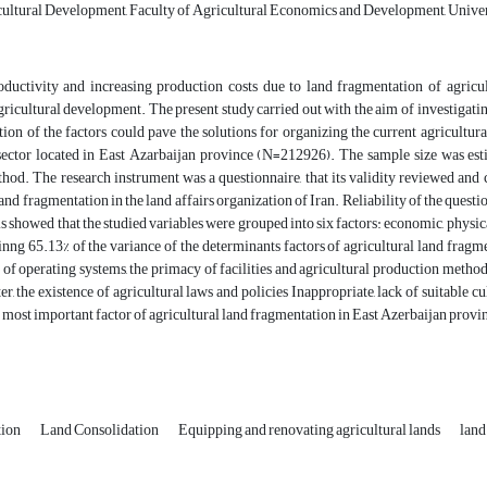
cultural Development, Faculty of Agricultural Economics and Development, Universi
ductivity and increasing production costs due to land fragmentation of agricult
gricultural development. The present study carried out with the aim of investigati
ation of the factors could pave the solutions for organizing the current agricultura
 sector located in East Azarbaijan province (N=212926). The sample size was es
od. The research instrument was a questionnaire, that its validity reviewed and c
land fragmentation in the land affairs organization of Iran. Reliability of the ques
is showed that the studied variables were grouped into six factors: economic, physica
inng 65.13% of the variance of the determinants factors of agricultural land fragm
y of operating systems, the primacy of facilities and agricultural production methods
er, the existence of agricultural laws and policies Inappropriate, lack of suitable 
he most important factor of agricultural land fragmentation in East Azerbaijan provi
tion
Land Consolidation
Equipping and renovating agricultural lands
land