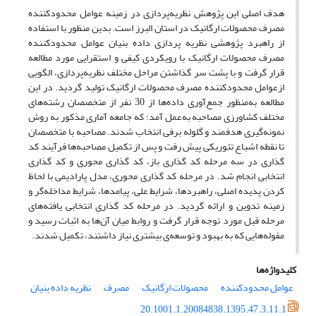
هدف اصلی این پژوهش نظریه‌پردازی در زمینه عوامل محدودکننده
مصرف محصولات ارگانیک در استان البرز است. بدین منظور با استفاده
از راهبرد پژوهشی نظریه پردازی داده بنیان عوامل محدودکننده
مصرف محصولات ارگانیک با رویکردی کیفی و استقرایی مورد مطالعه
قرار گرفت و با پشت سر گذاشتن مراحل مختلف نظریه‌پردازی، الگویی
ازعوامل محدودکننده مصرف محصولات ارگانیک تولید گردید. در این
مطالعه به‌منظور جمع‌آوری داده‌ها از 30 نفر از متخصصان رشته‌های
مختلف کشاورزی مصاحبه به‌عمل آمد؛ که جامعه آماری مذکور به روش
نمونه‌گیری هدفمند و گلوله برفی انتخاب شدند. مصاحبه با متخصصان
تا نقطه اشباع تئوریکی پیش رفت و پس از تکمیل مصاحبه‌ها فرآیند کد
گذاری در سه مرحله کد گذاری باز، کد گذاری محوری و کد گذاری
انتخابی انجام شد. در مرحله کد گذاری محوری، مدل پارادیمی با لحاظ
کردن پدیده اصلی، راهبردها، شرایط علی، پیامدها، شرایط مداخله‌گر و
زمینه تدوین و ارائه گردید. در مرحله کد گذاری انتخابی یافته‌های
مرحله قبل مورد توجه قرار گرفت و روابط میان آن‌ها به اثبات رسید و
مقوله‌هایی که به بهبود و توسعه‌ی بیشتری نیاز داشتند، تکمیل شدند.
کلیدواژه‌ها
عوامل محدودکننده
محصولات ارگانیک
مصرف
نظریه داده بنیان
20.1001.1.20084838.1395.47.3.11.1