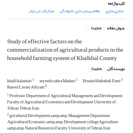
کلیدواژه‌ها
تجاری‌سازی
نظام بهره‌برداری خانوادگی
مشارکت در بازار
عنوان مقاله
English
Study of effective factors on the
commercialization of agricultural products in the
household farming system of Khalkhal County
نویسندگان
English
1
2
3
khalil kalantari
seyyede zahra Madani
Hosain ُShababali Fami
4
Rasool Lavaei Adryani
1
Professor, Department of Agricultural Management and Development,
Faculty of Agricultural Economics and Development, University of
Tehran, Tehran, Iran.
2
gricultural Development &amp;amp; Management Department
,Agricultural Economic &amp;amp; Development college,Agriculture
&amp;amp; Natural Resources Faculty, University of Tehran, Iran