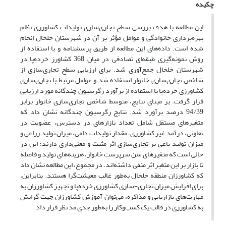
چکیده
این مطالعه با هدف بررسی سطح تجاری‌سازی تولیدات کشاورزی نظام
بهره‌برداری خانوادگی و عوامل مؤثر بر آن در شهرستان خلخال انجام
شده است. داده‌های این مطالعه از طریق پرسشنامه و با استفاده از
روش نمونه‌گیری طبقه‌ای تصادفی در میان 368 کشاورز خرده‌پا در
شهرستان خلخال جمع‌آوری شد. برای ارزیابی سطح تجاری‌سازی از
شاخص تجاری‌سازی خانوار استفاده شد و عوامل مرتبط با تجاری‌سازی
کشاورزی خرده‌پا با استفاده از برآورد رگرسیون چندگانه مورد ارزیابی
قرار گرفت. بر مبنای نتایج، متوسط شاخص تجاری‌سازی خانوار برابر
94/39 درصد برآورد شد. نتایج رگرسیون چندگانه نشان داد که
متغیرهای مستقل شامل تعداد بازارهای در دسترس، عضویت در
تعاونی، درآمد غیر کشاورزی، مقدار تولیدات دامی، میزان تولید زراعی و
میزان تولید باغی بر تجاری‌سازی اثر مثبت و معنی‌داری دارند؛ این در
حالی است که متغیرهای سن سرپرست خانوار، هزینه‌های تولید و فاصله
تا بازار بر این متغیر اثر منفی داشته‌اند. در مجموع، این مطالعه نشان داد
که کشاورزان منطقه خلخال به‌طور غالب معیشت‌گرا هستند. بنابراین،
برای افزایش میزان تجاری-سازی کشاورزی خرده‌پا و تجهیز کشاورزان به
مهارت‌های بازاریابی و مذاکره، می‌توان آموزش کشاورزان جهت گرایش
به کشاورزی در قالب یک کسب‌و‌کار را به‌طور جدی مد نظر قرار داد.