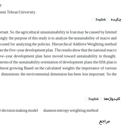
y.
ent, Tehran University.
چکیده
English
rtant. So, the agricultural unsustainability in Iran may be caused by limited
gly, the purpose of this study is to analyze the sustainability of macro and
was used for analyzing the policies. Hierarchical Additive Weighting method
 the five-year development plan. The results show that the national macro
f five-year development plan have moved toward sustainability in thought.
ms of the sustainability orientation of development plans, the fifth plan is
n almost growing, Based on the calculated weights, the importance of various
l dimensions, the environmental dimension has been less important. So the
کلیدواژه‌ها
English
) decision making model
shannon entropy weighting method
مراجع