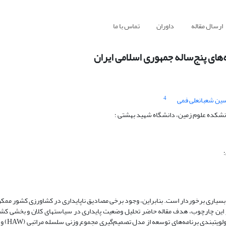
ارسال مقاله
داوران
تماس با ما
های پنج‌ساله جمهوری اسلامی ایران
4
ین شعبانعلی فمی
انشکده علوم زمین، دانشگاه شهید بهشتی ؛
ت بسیاری برخوردار است. بنابراین، وجود برخی مصادیق ناپایداری در کشاورزی کشور ممک
 این چارچوب، هدف مقاله حاضر تحلیل وضعیت پایداری در سیاست­های کلان و بخشی ک
اسلامی ایران است. برای وا