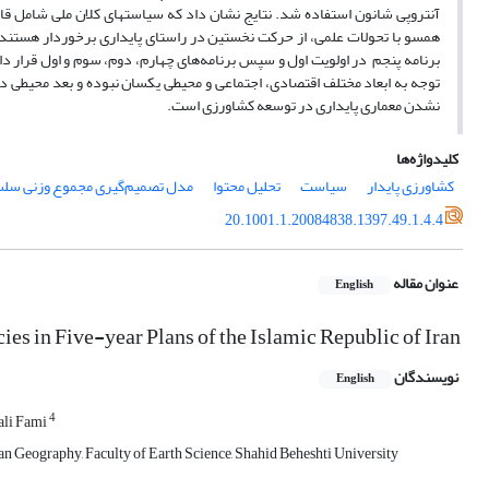
همسو با تحولات علمی، از حرکت نخستین در راستای پایداری برخوردار هستند. در
برنامه پنجم در اولویت اول و سپس برنامه‌های چهارم، دوم، سوم و اول قرار داش
توجه به ابعاد مختلف اقتصادی، اجتماعی و محیطی یکسان نبوده و بعد محیطی در 
نشدن معماری پایداری در توسعه کشاورزی است.
کلیدواژه‌ها
کشاورزی پایدار
سیاست
تحلیل محتوا
مدل تصمیم‌گیری مجموع وزنی سلسله م
20.1001.1.20084838.1397.49.1.4.4
عنوان مقاله
English
ies in Five-year Plans of the Islamic Republic of Iran
نویسندگان
English
4
ali Fami
n Geography, Faculty of Earth Science, Shahid Beheshti University