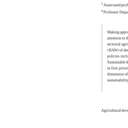
3
Associated prof
4
Professor, Depa
Making approp
attention to 
sectorial agr
(HAW) of dec
policies inc
Sustainable d
in first prio
dimension of
sustainabilit
Agricultural de