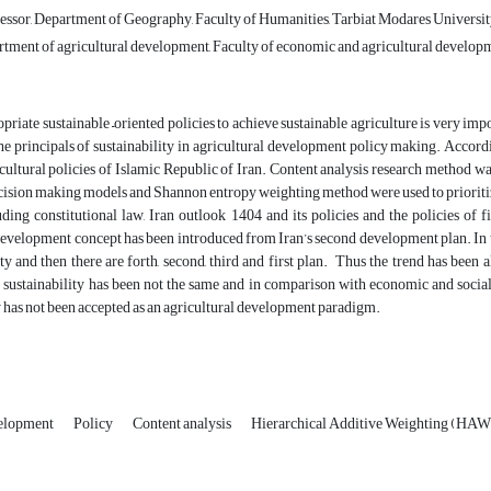
essor, Department of Geography, Faculty of Humanities, Tarbiat Modares Universit
rtment of agricultural development, Faculty of economic and agricultural developm
riate sustainable –oriented policies to achieve sustainable agriculture is very impo
the principals of sustainability in agricultural development policy making. Accordin
icultural policies of Islamic Republic of Iran. Content analysis research method 
ision making models and Shannon entropy weighting method were used to prioritize
luding constitutional law, Iran outlook 1404 and its policies and the policies o
evelopment concept has been introduced from Iran’s second development plan. In ter
rity and then there are forth, second, third and first plan. Thus the trend has bee
 sustainability has been not the same and in comparison with economic and socia
y has not been accepted as an agricultural development paradigm.
velopment
Policy
Content analysis
Hierarchical Additive Weighting (HAW