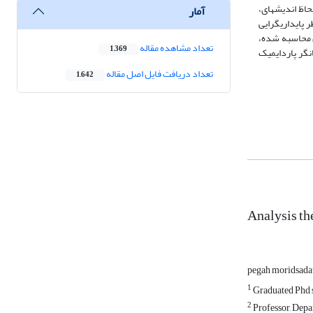
آنتروپی شانون استفاده شد. نتایج نشان داد که سیاست­های کلان ملی شامل قانون اساسی، سند چشم‌انداز 1404و سیاست­های آن و سیاست­های برنامه‌های توسعه، به لحاظ اندیشه‎ای،
آمار
پایداری­گرایی
ن محاسبه شده،
تعداد مشاهده مقاله
1,369
نگر پاردایمیک
تعداد دریافت فایل اصل مقاله
1,642
Analysis th
pegah moridsada
1
Graduated Phd s
2
Professor, Depa