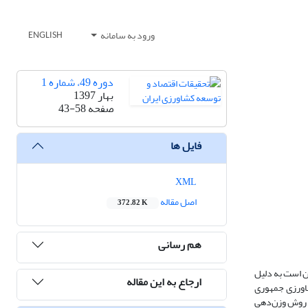
ورود به سامانه
ENGLISH
دوره 49، شماره 1
بهار 1397
صفحه
43-58
فایل ها
XML
اصل مقاله
372.82 K
هم رسانی
ن است به دلیل
ارجاع به این مقاله
شاورزی جمهوری
کاوی سیاست­ها از روش پژوهش تحلیل محتوا و جهت اولویت‎بندی برنامه‌های توسعه از مدل تصمیم‌گیری مجموع وزنی سلسله مراتبی (HAW) و روش وزن‌دهی