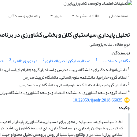
صفحه اصلی
اطلاعات نشریه
مرور
راهنمای نویسندگان
تحلیل پایداری سیاستهای کلان و بخشی کشاورزی در برنامه‌
نوع مقاله : مقاله پژوهشی
نویسندگان
3
2
1
پگاه مریدسادات
عبدالرضا رکن الدین افتخاری
مهدی پورطاهری
حس
1
دانش اموخته دکترای دانشگاه تربیت مدرس و استادیار گروه جغرافیای انسانی، د
2
استاد گروه جغرافیا، دانشکده علوم انسانی، دانشگاه تربیت مدرس
3
دانشیار گروه جغرافیا، دانشکده علوم انسانی، دانشگاه تربیت مدرس
4
استاد گروه توسعه کشاورزی، دانشکده اقتصاد و توسعه کشاورزی، دانشگاه تهران؛
10.22059/ijaedr.2018.66035
چکیده
اتخاذ سیاست­های مناسب پایدار محور برای دستیابی به کشاورزی پایدار از اهمی
کم توجهی به موازین پایداری در سیاستگذاری برای توسعه کشاورزی باشد. در