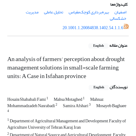
کلیدواژه‌ها
اصفهان
بهره‌برداری کوچک‌مقیاس
تحلیل عاملی
مدیریت
خشکسالی
20.1001.1.20084838.1402.54.1.1.6
عنوان مقاله
English
An analysis of farmers’ perception about drought
management solutions in small-scale farming
units: A Case in Isfahan province
نویسندگان
English
1
1
Hosain ُShababali Fami
Mahsa Motaghed
Mahnaz
2
3
Mohammadzadeh Nasrabadi
Samira Afshari
Mosayeb Baghaee
4
1
Department of Agricultural Management and Development, Faculty of
Agriculture, University of Tehran, Karaj, Iran
2
Department of Natural Source and Agricultural Development , Faculty