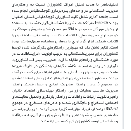
تحقیق­حاضر با­ هدف تحلیل ادراک کشاورزان نسبت به راهکار‌های
مدیریت­ خشکسالی در واحدهای بهره‌برداری کوچک‌مقیاس انجام شده
است. جامعه آماری شامل کلیه کشاورزان کوچک­مقیاس استان اصفهان
بودند (166030 نفر) که تحت شرایط خشکسالی قرار داشتند. با استفاده
از جدول مورگان حجم نمونه 394 نفر تعیین شد و به روش نمونه‌گیری
دو مرحله­ای یعنی طبقه‌ای با انتساب متناسب و تصادفی ساده نمونه­ها
انتخاب شدند. ابزار گردآوری داده‌ها، پرسشنامه محقق‌ساخته بوده
است. نتایج نشان داد که مهم‌ترین راهکارهای بکارگرفته شده توسط
کشاورزان برای مدیریت­خشکسالی به ترتیب اولویت «افزایش­اطلاعات در
مورد خشکسالی و راه‌های مقابله با آن»، «مدیریت بهتر آب کشاورزی»،
«آبیاری در زمان مناسب»، «کاشت گیاهان بادشکن در اطراف مزرعه
مانند صنوبر» و «مهاجرت فصلی به مناطق اطراف برای کسب درآمد»
بودند. به‌منظور دسته‌بندی این راهکارها از تحلیل­ عاملی استفاده شد و
در مجموع 5 عامل: راهکار مدیریت آبیاری و حفظ رطوبت؛ راهکار
مدیریت مناسب عملیات زراعی؛ راهکار بهینه‌سازی اقتصاد خانوار؛
راهبرد تقویت ارتباطات و اطلاعات و راهکار بازنگری و تعدیل فعالیت‌های
اجتماعی استخراج و نام‌گذاری شدند و عامل‌های مستخرج در مجموع
852/52 درصد از تغییرات واریانس­کل را تبیین کردند. در پایان براساس
یافته‌های تحقیق، پیشنهادهایی برای افزایش توان سازگاری با تغییراقلیم
و خشکسالی توسط کشاورزان کوچک­مقیاس ارائه شد.