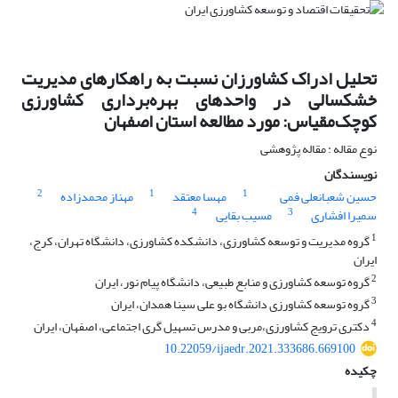
تحلیل ادراک کشاورزان نسبت به راهکارهای مدیریت
خشکسالی در واحدهای بهره‌برداری کشاورزی
کوچک‌مقیاس: مورد مطالعه استان اصفهان
نوع مقاله : مقاله پژوهشی
نویسندگان
2
1
1
حسین شعبانعلی فمی
مهسا معتقد
مهناز محمدزاده
4
3
سمیرا افشاری
مسیب بقایی
1
گروه مدیریت و توسعه کشاورزی، دانشکده کشاورزی، دانشگاه تهران، کرج،
ایران
2
گروه توسعه کشاورزی و منابع طبیعی، دانشگاه پیام نور، ایران
3
گروه توسعه کشاورزی دانشگاه بو علی سینا همدان، ایران
4
دکتری ترویج کشاورزی،مربی و مدرس تسهیل گری اجتماعی، اصفهان، ایران
10.22059/ijaedr.2021.333686.669100
چکیده