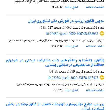
محسن صدیقی مقدم، سید محمود حسینی، سید جمال فرج الله حسینی
مشاهده مقاله
اصل مقاله
786.07 K
تدوین الگوی ارزش‏ها در آموزش عالی کشاورزی ایران
دوره 52، شماره 2، تابستان 1400، صفحه
327-341
10.22059/ijaedr.2020.306705.668932
سونیا سوری، سید محمود حسینی، یوسف حجازی، سید حمید موحد محمدی
مشاهده مقاله
اصل مقاله
570.55 K
واکاوی چالش‏ها و راهکارهای جلب مشارکت مردمی در طرح‏های
حفاظت از منابع‏طبیعی در مناطق روستایی
دوره 51، شماره 1، بهار 1399، صفحه
51-64
10.22059/ijaedr.2020.33178.667425
سید رضا اسحاقی، یوسف حجازی، سید محمود حسینی، سمیه ده حقی
مشاهده مقاله
اصل مقاله
1.15 M
بررسی موانع تجاری‌سازی تولیدات حاصل از فناوری‌نانو در بخش
کشاورزی ایران