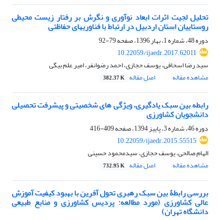
تحلیل لجیت اثرات ابعاد نوآوری و نگرش بر رفتار زیست محیطی
روستاییان استان اردبیل در ارتباط با فناوری‏های حفاظتی
دوره 48، شماره 1، بهار 1396، صفحه
79-92
10.22059/ijaedr.2017.62011
سید رضا اسحاقی، یوسف حجازی، احمد رضوانفر، امیر علم بیگی
مشاهده مقاله
اصل مقاله
382.37 K
رابطه بین سبک یادگیری، ویژگی های شخصیتی و پیشرفت تحصیلی
دانشجویان کشاورزی
دوره 46، شماره 3، پاییز 1394، صفحه
409-416
10.22059/ijaedr.2015.55515
الهام صالحی، یوسف حجازی، سیدمحمود حسینی
مشاهده مقاله
اصل مقاله
732.95 K
بررسی رابطۀ بین سبک رهبری تحول‏ آفرین با بهبود کیفیت آموزش
عالی کشاورزی (مورد مطالعه: پردیس کشاورزی و منابع ‌طبیعی
دانشگاه تهران)