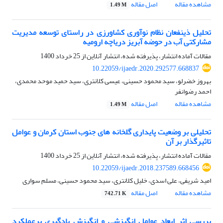
مشاهده مقاله
اصل مقاله
1.49 M
تحلیل ذینفعان نظام نوآوری کشاورزی در راستای توسعه مدیریت
مشارکتی آب در حوضه آبریز دریاچه ارومیه
مقالات آماده انتشار، پذیرفته شده، انتشار آنلاین از
25 خرداد 1400
10.22059/ijaedr.2020.292577.668837
بهروز خضرلو، سید محمود حسینی، عیسی کلانتری، سید حمید موحد محمدی،
احمد رضوانفر
مشاهده مقاله
اصل مقاله
1.49 M
تحلیلی بر وضعیت پایداری گلخانه‏ های جنوب استان کرمان و عوامل
تاثیرگذار بر آن
مقالات آماده انتشار، پذیرفته شده، انتشار آنلاین از
25 خرداد 1400
10.22059/ijaedr.2018.237589.668456
امید شریفی، علی اسدی، خلیل کلانتری، سید محمود حسینی، مسلم سواری
مشاهده مقاله
اصل مقاله
742.71 K
بررسی اثر ابعاد عوامل انگیزشی و انگیزش یادگیری برعملکرد