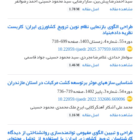
سید احمدرضا پیش بین، سارا رضایی، سید محمود حسینی، احمد رضوانفر
مشاهده مقاله
اصل مقاله
1.78 M
طراحی الگوی بازنمایی نظام نوین ترویج کشاورزی ایران: کاربست
نظریه داده‌بنیاد
دوره 55، شماره 4، زمستان 1403، صفحه
699-718
10.22059/ijaedr.2025.377959.669308
سولماز حدادی، غلامرضا مجردی، سید محمود حسینی، جواد قاسمی
مشاهده مقاله
اصل مقاله
1.46 M
شناسایی سازههای موثر برتوسعه کشت مرکبات در استان مازندران
دوره 54، شماره 3، پاییز 1402، صفحه
719-736
10.22059/ijaedr.2022.332686.669096
محمد علی آشکار آهنگرکلایی، ایرج ملک محمدی، محمود حسینی
مشاهده مقاله
اصل مقاله
1.16 M
طراحی و تبیین الگوی مفهومی توانمندسازی روانشناختی از دیدگاه
کارشناسان ترویج کشاورزی ایران: با استفاده از تحلیل محتوای