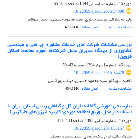
دوره 46، شماره 2، تابستان 1394، صفحه
255-265
10.22059/ijaedr.2015.54890
ولی اله سارانی، یوسف حجازی، سید محمود حسینی، احمد رضوانفر
مشاهده مقاله
اصل مقاله
673.04 K
بررسی مشکلات شرکت‏ های خدمات مشاوره ‏ای، فنی و مهندسی
کشاورزی از دیدگاه مدیران عامل شرکت‌ها (مورد مطالعه: استان
قزوین)
دوره 46، شماره 1، بهار 1394، صفحه
43-50
10.22059/ijaedr.2015.54478
ناهید شویکلو، سید محمود حسینی، مهتاب پورآتشی
مشاهده مقاله
اصل مقاله
454.71 K
نیازسنجی آموزشی گلخانه‌داران گل و گیاهان زینتی استان تهران با
استفاده از مدل بوریچ (مطالعة موردی: کاربرد انرژی‌های جایگزین)
دوره 45، شماره 3، پاییز 1393، صفحه
403-411
10.22059/ijaedr.2014.53157
ملیکا رجائی، ایرج ملک محمدی، سید محمود حسینی