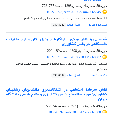
دوره 50، شماره 4، زمستان 1398، صفحه
757-772
10.22059/ijaedr.2019.293442.668845
لیلا صفا، سید محمود حسینی، سید یوسف حجازی، احمد رضوانفر
مشاهده مقاله
اصل مقاله
780.82 K
شناسایی و اولویت‌بندی سازوکارهای بدیل تجاری‌سازی تحقیقات
دانشگاهی در بخش کشاورزی
دوره 50، شماره 1، بهار 1398، صفحه
189-200
10.22059/ijaedr.2018.270404.668682
مهنوش شریفی، احمد رضوانفر، سید محمود حسینی، سید حمید موحد
محمدی
مشاهده مقاله
اصل مقاله
630.66 K
نقش سرمایۀ اجتماعی در اشتغال‏پذیری دانشجویان رشته‏های
کشاورزی: مورد مطالعه؛ پردیس کشاورزی و منابع طبیعی دانشگاه
تهران
دوره 49، شماره 3، پاییز 1397، صفحه
545-558
10.22059/ijaedr.2018.47522.667680