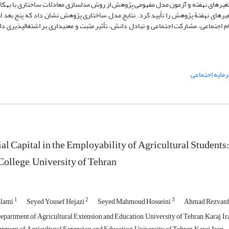
متغیرهای نهفته و آزمون مدل مفهومی پژوهش از روش مدل‏سازی معادلات ساختاری با به­کار
املی تأییدی (CFA)، روایی و پایایی متغیرهای نهفتۀ پژوهش را تأیید کرد. نتایج مدل‏ ساختاری پژوهش نشان داد که پنج بع
 اجتماعی، مشارکت اجتماعی و تبادل دانش، تأثیر مثبت و معنی‏داری بر اشتغال‏پذیری د
مایه اجتماعی
ial Capital in the Employability of Agricultural Students
College, University of Tehran
1
2
3
olami
Seyed Yousef Hejazi
Seyed Mahmoud Hosseini
Ahmad Rezvan
epartment of Agricultural Extension and Education, University of Tehran, Karaj, Ir