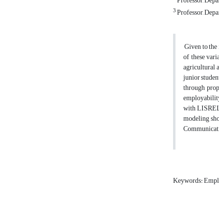
Professor, Depar
3
Professor, Depar
Given to the 
of these vari
agricultural 
junior studen
through prop
employability
with LISRE
modeling show
Communication
Keywords: Emp