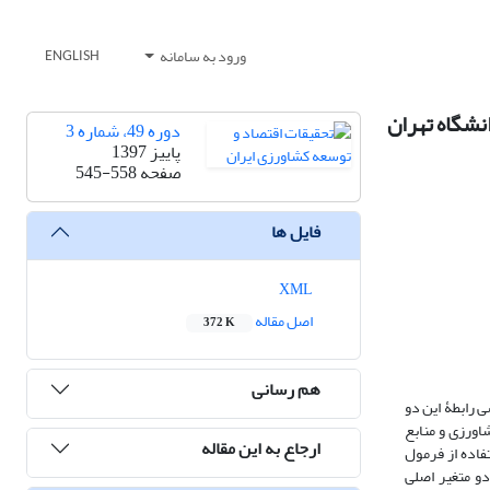
ورود به سامانه
ENGLISH
نشگاه تهران
دوره 49، شماره 3
پاییز 1397
صفحه
545-558
فایل ها
XML
اصل مقاله
372 K
هم رسانی
 رابطۀ این دو
اورزی و منابع
ارجاع به این مقاله
ن سال سوم و چهارم رشته‏های کشاورزی این پردیس است (715 N =)، که 190 نفر از آنان(n = 190) با استفاده از فرمول
دو متغیر اصلی