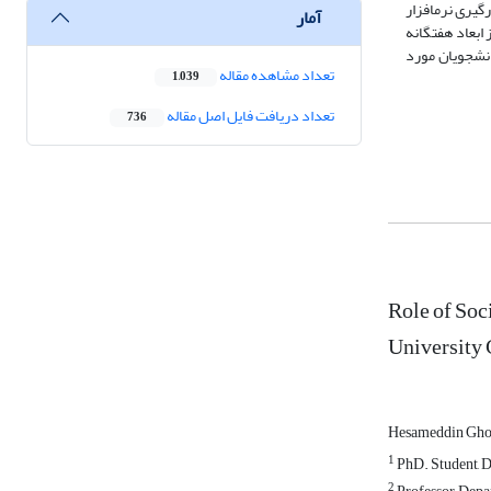
گیری نرم‏افزار
آمار
د از ابعاد هفت‏گانه
انشجویان مورد
تعداد مشاهده مقاله
1,039
تعداد دریافت فایل اصل مقاله
736
Role of Soc
University 
Hesameddin Gh
1
PhD. Student, D
2