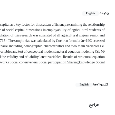
چکیده
English
apital as a key factor for this system efficiency, examining the relationship
le of social capital dimensions in employability of agricultural students of
lation of this research was consisted of all agricultural majors’ senior and
(N=715). The sample size was calculated by Cochran formula (n=190) accessed
naire including demographic characteristics and two main variables i.e.
ent variables and test of conceptual model, structural equation modeling (SEM)
e validity and reliability latent variables. Results of structural equation
etworks, Social cohesiveness, Social participation, Sharing knowledge, Social
کلیدواژه‌ها
English
مراجع