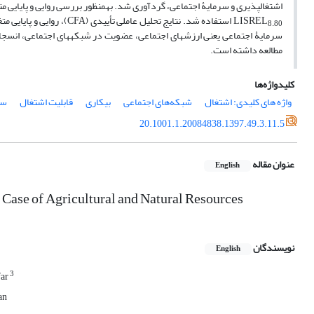
اشتغال‏پذیری و سرمایۀ اجتماعی، گردآوری شد. به‏منظور بررسی روایی و پایایی 
LISREL
استفاده شد. نتایج تحلیل ع
8.80
سرمایۀ اجتماعی یعنی ارزش‏های اجتماعی، عضویت در شبکه‏های اجتماعی، انسجام
مطالعه داشته است.
کلیدواژه‌ها
واژه‏‏‏ های کلیدی: اشتغال
شبکه‏‌های اجتماعی
بیکاری
قابلیت اشتغال
سر
20.1001.1.20084838.1397.49.3.11.5
عنوان مقاله
English
: Case of Agricultural and Natural Resources
نویسندگان
English
3
far
an