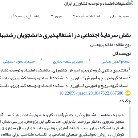
صفحه اصلی
اطلاعات نشریه
مرور
راهنمای نویسندگان
نقش سرمایۀ اجتماعی در اشتغال‏پذیری دانشجویان رشته‏ها
نوع مقاله : مقاله پژوهشی
نویسندگان
2
1
حسام الدین غلامی
سید یوسف حجازی
سید محمود حسینی
1
دانشجوی دکتری گروه ترویج و آموزش کشاورزی، دانشکده اقتصاد و توسعه کشاورزی
2
استاد گروه ترویج و آموزش کشاورزی، دانشکده اقتصاد و توسعه کشاورزی،‌ دانشگاه
3
استاد گروه ترویج و آموزش کشاورزی، دانشکده اقتصاد و توسعه کشاورزی، دانشگاه
10.22059/ijaedr.2018.47522.667680
چکیده
با توجه به اهمیت اشتغال‌پذیری دانش‌آموختگان به عنوان شاخصی از کیفیت آمو
متغیر ضروری به نظر می‌رسد. بنابراین، هدف کلی این پژوهش، بررسی نقش ابع
کوکران به روش نمونه‏گیری طبقه‏ای تصادفی با انتساب متناسب برای مطالعه