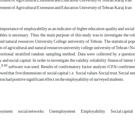
tment of Agricultural Extension and Education, University of Tehran, Karaj, Iran
tment of Agricultural Extension and Education, University of Tehran, Karaj, Iran
importance of employability as an indicator of higher education quality and social c
ables is necessary. Thus, the main purpose of this study was to investigate the ro
and natural resources University College, university of Tehran. The statistical popu
ts of agricultural and natural resources university college, university of Tehran 
ortional stratified random sampling method. Data were collected by a question
 and social capital. In order to investigate the validity, reliability, fitness of lat
8.80
L
software was used. Results of confirmatory factor analysis (CFA) confirmed th
ed that five dimensions of social capital i.e. Social values, Social trust, Social n
 had positive significant effect on the employability of surveyed students.
loyment
social networks
Unemployment
Employability
Social capital