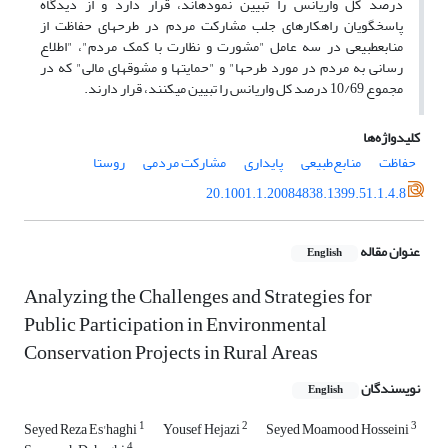
درصد کل واریانس را تبیین نموده­اند، قرار دارد و از دیدگاه
پاسخگویان راهکار‏های جلب مشارکت مردم در طرح‏های حفاظت از
منابع­طبیعی در سه عامل "مشورت و نظارت با کمک مردم"، "اطلاع
رسانی به مردم در مورد طرح‏ها" و "حمایت­ها و مشوق­های مالی" که در
مجموع 10/69 درصد کل واریانس را تبیین می­کنند، قرار دارند.
کلیدواژه‌ها
حفاظت
منابع‌طبیعی
پایداری
مشارکت مردمی
روستا
20.1001.1.20084838.1399.51.1.4.8
عنوان مقاله
English
Analyzing the Challenges and Strategies for
Public Participation in Environmental
Conservation Projects in Rural Areas
نویسندگان
English
1
2
3
Seyed Reza Es'haghi
Yousef Hejazi
Seyed Moamood Hosseini
4