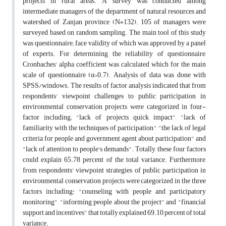
projects in rural areas. A survey was conducted among
intermediate managers of the department of natural resources and
watershed of Zanjan province (N=132). 105 of managers were
surveyed based on random sampling. The main tool of this study
was questionnaire; face validity of which was approved by a panel
of experts. For determining the reliability of questionnaire,
Cronbaches' alpha coefficient was calculated which for the main
scale of questionnaire (α>0.7). Analysis of data was done with
SPSS/windows. The results of factor analysis indicated that from
respondents' viewpoint challenges to public participation in
environmental conservation projects were categorized in four-
factor including; "lack of projects quick impact", "lack of
familiarity with the techniques of participation," "the lack of legal
criteria for people and government agent about participation" and
"lack of attention to people's demands". Totally, these four factors
could explain 65.78 percent of the total variance. Furthermore,
from respondents' viewpoint strategies of public participation in
environmental conservation projects were categorized in the three
factors including: "counseling with people and participatory
monitoring", "informing people about the project" and "financial
support and incentives" that totally explained 69.10 percent of total
variance.