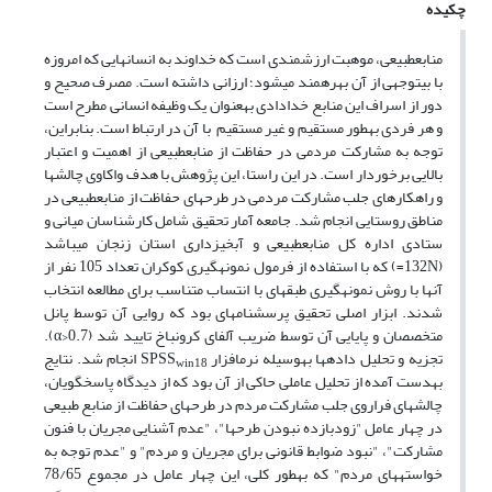
چکیده
منابع­طبیعی، موهبت ارزشمندی است که خداوند به انسان‏هایی که امروزه
با بی‏توجهی از آن بهره‏مند می‏شود؛ ارزانی داشته است. مصرف صحیح و
دور از اسراف این منابع خدادادی به­عنوان یک وظیفه انسانی مطرح است
و هر فردی به­طور مستقیم و غیر مستقیم با آن در ارتباط است. بنابراین،
توجه به مشارکت مردمی در حفاظت از منابع­طبیعی از اهمیت و اعتبار
بالایی برخوردار است. در این راستا، این پژوهش با هدف واکاوی چالش‏ها
و راهکارهای جلب مشارکت مردمی در طرح­های حفاظت از منابع­طبیعی در
مناطق روستایی انجام شد. جامعه آمار تحقیق شامل کارشناسان میانی و
ستادی اداره کل منابع­­طبیعی و آبخیزداری استان زنجان می­باشد
(132N=) که با استفاده از فرمول نمونه­گیری کوکران تعداد 105 نفر از
آن‏ها با روش نمونه­گیری طبقه­ای با انتساب متناسب برای مطالعه انتخاب
شدند. ابزار اصلی تحقیق پرسشنامه‏ای بود که روایی آن توسط پانل
متخصصان و پایایی آن توسط ضریب آلفای کرونباخ تایید شد (α>0.7).
تجزیه و تحلیل داده‏ها به‏وسیله نرم‏افزار SPSS
انجام شد. نتایج
win18
به­دست آمده از تحلیل عاملی حاکی از آن بود که از دیدگاه پاسخگویان،
چالش‏های فراروی جلب مشارکت مردم در طرح‏های حفاظت از منابع طبیعی
در چهار عامل "زودبازده نبودن طرح‏ها"، "عدم آشنایی مجریان با فنون
مشارکت"، "نبود ضوابط قانونی برای مجریان و مردم" و "عدم توجه به
خواسته‏های مردم" که به­طور کلی، این چهار عامل در مجموع 78/65