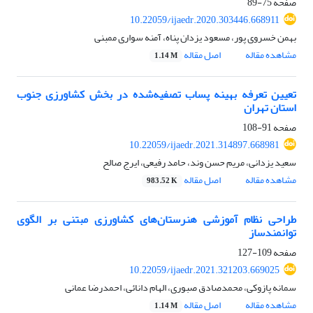
صفحه
75-89
10.22059/ijaedr.2020.303446.668911
بهمن خسروی پور، مسعود یزدان پناه، آمنه سواری ممبنی
مشاهده مقاله
اصل مقاله
1.14 M
تعیین تعرفه بهینه پساب تصفیه‌شده در بخش کشاورزی جنوب
استان تهران
صفحه
91-108
10.22059/ijaedr.2021.314897.668981
سعید یزدانی، مریم حسن وند، حامد رفیعی، ایرج صالح
مشاهده مقاله
اصل مقاله
983.52 K
طراحی نظام آموزشی هنرستان‌های کشاورزی مبتنی بر الگوی
توانمندساز
صفحه
109-127
10.22059/ijaedr.2021.321203.669025
سمانه پازوکی، محمدصادق صبوری، الهام دانائی، احمدرضا عمانی
مشاهده مقاله
اصل مقاله
1.14 M