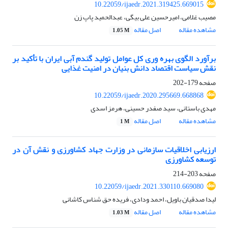
10.22059/ijaedr.2021.319425.669015
مصیب غلامی، امیرحسین علی بیگی، عبدالحمید پاپ زن
مشاهده مقاله
اصل مقاله
1.05 M
برآورد الگوی بهره وری کل عوامل تولید گندم آبی ایران با تأکید بر
نقش سیاست اقتصاد دانش بنیان در امنیت غذایی
صفحه
179-202
10.22059/ijaedr.2020.295669.668868
مهدی باستانی، سید صفدر حسینی، هرمز اسدی
مشاهده مقاله
اصل مقاله
1 M
ارزیابی اخلاقیات سازمانی در وزارت جهاد کشاورزی و نقش آن در
توسعه کشاورزی
صفحه
203-214
10.22059/ijaedr.2021.330110.669080
لیدا صدقیان باویل، احمد ودادی، فریده حق شناس کاشانی
مشاهده مقاله
اصل مقاله
1.03 M