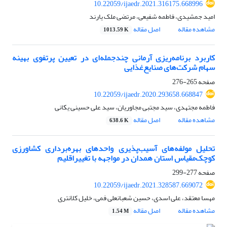
10.22059/ijaedr.2021.316175.668996
امید جمشیدی، فاطمه شفیعی، مرتضی ملک یارند
مشاهده مقاله
اصل مقاله
1013.59 K
کاربرد برنامه‌ریزی آرمانی چندجمله‌ای در تعیین پرتفوی بهینه
سهام شرکت‌های صنایع‌غذایی
صفحه
265-276
10.22059/ijaedr.2020.293658.668847
فاطمه مجتهدی، سید مجتبی مجاوریان، سید علی حسینی یکانی
مشاهده مقاله
اصل مقاله
638.6 K
تحلیل مولفه‌های آسیب‌پذیری واحدهای بهره‌برداری کشاورزی
کوچک‌مقیاس استان همدان در مواجهه با تغییر‌اقلیم
صفحه
277-299
10.22059/ijaedr.2021.328587.669072
مهسا معتقد، علی اسدی، حسین شعبانعلی فمی، خلیل کلانتری
مشاهده مقاله
اصل مقاله
1.54 M