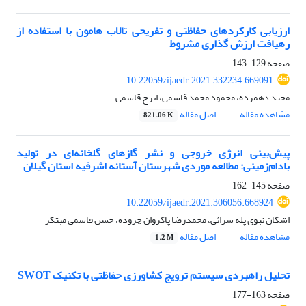
ارزیابی کارکردهای حفاظتی و تفریحی تالاب هامون با استفاده از
رهیافت ارزش گذاری مشروط
صفحه
129-143
10.22059/ijaedr.2021.332234.669091
مجید دهمرده، محمود محمد قاسمی، ایرج قاسمی
مشاهده مقاله
اصل مقاله
821.06 K
پیش‌بینی انرژی خروجی و نشر گازهای گلخانه‌ای در تولید
بادام‌زمینی: مطالعه موردی شهرستان آستانه اشرفیه استان گیلان
صفحه
145-162
10.22059/ijaedr.2021.306056.668924
اشکان نبوی پله سرائی، محمدرضا پاکروان چروده، حسن قاسمی مبتکر
مشاهده مقاله
اصل مقاله
1.2 M
تحلیل راهبردی سیستم ترویج کشاورزی حفاظتی با تکنیک SWOT
صفحه
163-177