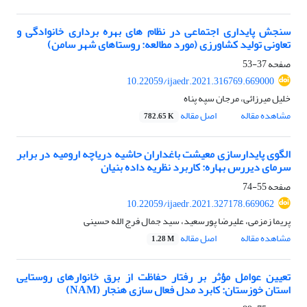
سنجش پایداری اجتماعی در نظام های بهره برداری خانوادگی و
تعاونی تولید کشاورزی (مورد مطالعه: روستاهای شهر سامن)
صفحه
37-53
10.22059/ijaedr.2021.316769.669000
خلیل میرزائی، مرجان سپه پناه
مشاهده مقاله
اصل مقاله
782.65 K
الگوی پایدارسازی معیشت باغداران حاشیه دریاچه ارومیه در برابر
سرمای دیررس بهاره: کاربرد نظریه داده بنیان
صفحه
55-74
10.22059/ijaedr.2021.327178.669062
پریما زمزمی، علیرضا پورسعید، سید جمال فرج الله حسینی
مشاهده مقاله
اصل مقاله
1.28 M
تعیین عوامل مؤثر بر رفتار حفاظت از برق خانوارهای روستایی
استان خوزستان: کابرد مدل فعال سازی هنجار (NAM)