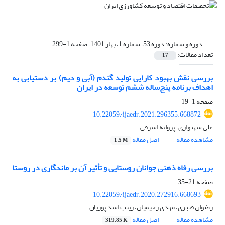
دوره و شماره:
دوره 53، شماره 1، بهار 1401، صفحه 1-299
تعداد مقالات:
17
بررسی نقش بهبود کارایی تولید گندم (آبی و دیم) بر دستیابی به
اهداف برنامه پنج‌ساله ششم توسعه در ایران
صفحه
1-19
10.22059/ijaedr.2021.296355.668872
علی شهنوازی، پروانه اشرفی
مشاهده مقاله
اصل مقاله
1.5 M
بررسی رفاه ذهنی جوانان روستایی و تأثیر آن بر ماندگاری در روستا
صفحه
21-35
10.22059/ijaedr.2020.272916.668693
رضوان قنبری، مهدی رحیمیان، زینب اسد پوریان
مشاهده مقاله
اصل مقاله
319.85 K