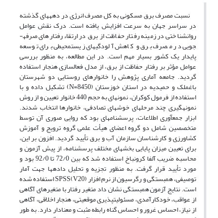
نسبت مصرف برق مسکونی به کل مصرف انرژی در دهه­های گذشته
در سراسر جهان به سرعت افزایش یافته است. درک نقش عوامل
روانشناختی در زمینه رفتار حفاظت از برق در ارتقاء رفتارهای صرفه­
جویی در مصرف برق و کاهش آلودگی­های زیست­محیطی برای توسعه
پایدار یک کشور بسیار مهم است. در این مطالعه، به منظور بررسی
عوامل مؤثر بر رفتار حفاظت از برق، از مدل فعال­سازی هنجار استفاده
گردید. جامعه آماری پژوهش را خانوارهای روستایی دو شهرستان
باغملک و حمیدیه در استان خوزستان (8450=N) تشکیل داده و با
استفاده از فرمول کوکران، نمونه­ای به حجم 440 خانوار تعیین و از روش
نمونه­گیری چند مرحله­ای خوشه­ای تصادفی، خانوارها انتخاب شدند.
ابزار جمع­آوری اطلاعات، پرسشنامه­ای بود که روایی صوری آن توسط
متخصصین شامل دو گروه اعضای هیأت علمی گروه ترویج و آموزش
کشاورزی و کارشناسان سازمان آب و برق تأیید گردید. افزون بر این،
برای تعیین میزان پایایی بخش­های مختلف پرسشنامه، از پیش آزمون و
محاسبه ضریب آلفا کرونباخ استفاده شد که بین 72/0 تا 92/0 بود و
مورد تأیید قرار گرفت. به منظور تجزیه و تحلیل داده­ها جهت آمار
توصیفی، همبستگی و رگرسیون از نرم افزار (SPSS(V20 استفاده شده
است. نتایج آزمون همبستگی نشان داد متغیر رفتار با متغیرهای آگاهی
از عواقب، خودکارآمدی، مسئولیت­پذیری موقعیتی، هنجار اخلاقی، آگاهی
از نیاز، احساس غرور و احساس گناه رابطه مثبت و معنادار دارد. به طور