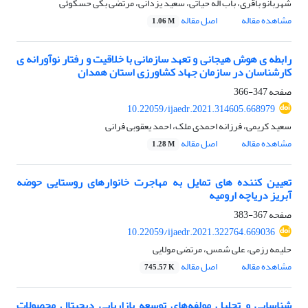
شهربانو باقری، باب اله حیاتی، سعید یزدانی، مرتضی بکی حسکوئی
مشاهده مقاله
اصل مقاله
1.06 M
رابطه ی هوش هیجانی و تعهد سازمانی با خلاقیت و رفتار نوآورانه ی
کارشناسان در سازمان جهاد کشاورزی استان همدان
صفحه
347-366
10.22059/ijaedr.2021.314605.668979
سعید کریمی، فرزانه احمدی ملک، احمد یعقوبی فرانی
مشاهده مقاله
اصل مقاله
1.28 M
تعیین کننده های تمایل به مهاجرت خانوارهای روستایی حوضه
آبریز دریاچه ارومیه
صفحه
367-383
10.22059/ijaedr.2021.322764.669036
حلیمه رزمی، علی شمس، مرتضی مولایی
مشاهده مقاله
اصل مقاله
745.57 K
شناسایی و تحلیل مولفه‌های توسعه بازاریابی دیجیتال محصولات