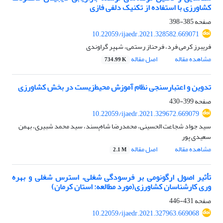
کشاورزی با استفاده از تکنیک دلفی فازی
صفحه
385-398
10.22059/ijaedr.2021.328582.669071
فریبرز کرمی فرد، فرحناز رستمی، شهپر گراوندی
مشاهده مقاله
اصل مقاله
734.99 K
تدوین و اعتبار‌سنجی نظام آموزش محیط‌زیست در بخش کشاورزی
صفحه
399-430
10.22059/ijaedr.2021.329672.669079
سید جواد شجاعت الحسینی، محمدرضا شاه‌پسند، سید محمد شبیری، بهمن
سعیدی پور
مشاهده مقاله
اصل مقاله
2.1 M
تأثیر اصول ارگونومی بر فرسودگی شغلی، استرس شغلی و بهره
‏وری کارشناسان کشاورزی(مورد مطالعه: استان کرمان)
صفحه
431-446
10.22059/ijaedr.2021.327963.669068