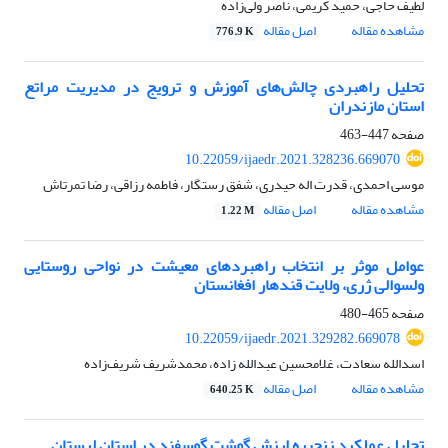
لطیف حاجی، حمید کریمی، ناصر ولی‌زاده
مشاهده مقاله
اصل مقاله
776.9 K
تحلیل راهبردی چالش‌های آموزش و ترویج در مدیریت مراتع
استان مازندران
صفحه
447-463
10.22059/ijaedr.2021.328236.669070
موسی احمدی، قدرت اله حیدری، شفق رستگار، فاطمه رزاقی، رضا تمرتاش
مشاهده مقاله
اصل مقاله
1.22 M
عوامل موثر بر انتخاب راهبردهای معیشت در نواحی روستایی
ولسوالی ژری، ولایت قندهار افغانستان
صفحه
465-480
10.22059/ijaedr.2021.329282.669078
اسدالله سعادت، غلامحسین عبدالله زاده، محمدشریف شریف‌زاده
مشاهده مقاله
اصل مقاله
640.25 K
تحلیل عملکرد زنجیره ارزش گوشت گوسفند در استان لرستان