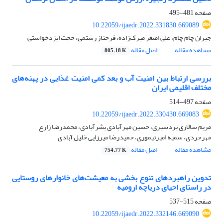
صفحه
481-495
10.22059/ijaedr.2022.331830.669089
جیران چام چام، علی اصغر میرک‌زاده، فرحناز رستمی، حجت ایزدخواستی
مشاهده مقاله
اصل مقاله
805.18 K
بررسی ارتباط بین امنیت آب و بعد کمی امنیت غذایی در پهنه‌های
مختلف اقلیمی ایران
صفحه
497-514
10.22059/ijaedr.2022.330430.669083
مریم سالاری بردسیری، حسین مهرآبادی بشرآبادی، محمدرضا زارع
مهرجردی، سمیه امیرتیموری، حمیدرضا میرزایی خلیل آبادی
مشاهده مقاله
اصل مقاله
754.77 K
تدوین راهبردهای تنوع بخشی به معیشت‌های خانوارهای روستایی
در راستای احیای دریاچه ارومیه
صفحه
515-537
10.22059/ijaedr.2022.332146.669090