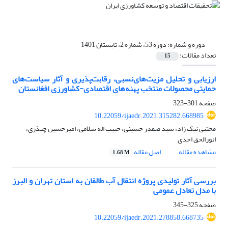
دوره و شماره:
دوره 53، شماره 2، تابستان 1401
تعداد مقالات:
15
ارزیابی و تحلیل مزیت‌های‌نسبی، رقابت‌پذیری و آثار سیاست‌های
حمایتی محصولات منتخب پهنه‌های اقتصادی-کشاورزی افغانستان
صفحه
301-323
10.22059/ijaedr.2021.315282.668985
مجتبی نیک زاد، سید صفدر حسینی، حبیب اله سلامی، امیرحسین چیذری،
انورالحق احدی
مشاهده مقاله
اصل مقاله
1.68 M
بررسی آثار تولیدی پروژه انتقال آب طالقان به استان تهران و البرز
با مدل تعادل عمومی
صفحه
325-345
10.22059/ijaedr.2021.278858.668735