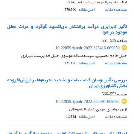
لیلا صفا، روح اله رضائی، داود امین فنک
مشاهده مقاله
اصل مقاله
779.5 K
تأثیر نابرابری درآمد برانتشار دی‌اکسید گوگرد و ذرات معلق
موجود در هوا
صفحه
539-551
10.22059/ijaedr.2022.325416.669050
جلیل خادم الحسینی، سیدنعمت اله موسوی، جلیل خداپرست شیرازی
مشاهده مقاله
اصل مقاله
921.1 K
بررسی تأثیر نوسان قیمت نفت و تشدید تحریم‌ها بر ارزش‌افزوده
بخش کشاورزی ایران
صفحه
553-566
10.22059/ijaedr.2022.332091.669092
اژین جواهری، مهدی پندار، الهام وفائی
مشاهده مقاله
اصل مقاله
1.25 M
ادراک زنان روستایی از نوسانات اقلیمی و نحوه سازگاری با آن‌ها: