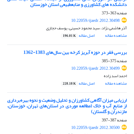
دانشکده‏ های کشاورزی و منابع‏طبیعی استان خوزستان
صفحه
363-373
10.22059/ijaedr.2012.30498
آذر هاشمی نژاد، سید محمود حسینی، یوسف حجازی
مشاهده مقاله
اصل مقاله
196.01 K
بررسی فقر در حوزه آبریز کرخه بین سال‌های 1383-1362
صفحه
375-385
10.22059/ijaedr.2012.30499
احمد اسد زاده
مشاهده مقاله
اصل مقاله
228.18 K
ارزیابی میزان آگاهی کشاورزان و تحلیل وضعیت و نحوه بهر‌ه‌برداری
از منابع آب و خاک (مطالعه موردی در استان‌های تهران، خوزستان،
مازندران و گلستان)
صفحه
387-397
10.22059/ijaedr.2012.30500