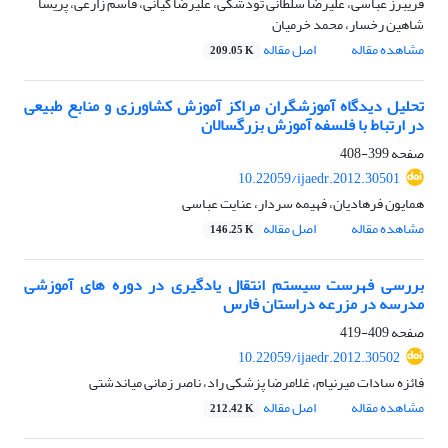
فریبرز عباسی، علیرضا سلطانی تودشکی، علیرضا کیانی، قاسم زارعی، پریسا
شاهین رخسار، محمد خرمیان
مشاهده مقاله
اصل مقاله
209.05 K
تحلیل دیدگاه آموزشگران مراکز آموزش کشاورزی و منابع طبیعی
در ارتباط با فلسفه آموزش بزرگسالان
صفحه
399-408
10.22059/ijaedr.2012.30501
همایون فرهادیان، فهیمه سردار، عنایت عباسی
مشاهده مقاله
اصل مقاله
146.25 K
بررسی فهرست سیستم انتقال یادگیری در دوره های آموزشی
مدرسه در مزرعه دراستان فارس
صفحه
409-419
10.22059/ijaedr.2012.30502
فائزه سادات میرنیام، غلامرضا پزشکی راد، ناصر زمانی میاندشتی
مشاهده مقاله
اصل مقاله
212.42 K