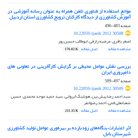
موانع استفاده از فناوری تلفن همراه به عنوان رسانه آموزشی در
آموزش کشاورزی از دیدگاه کارکنان ترویج کشاورزی استان اردبیل
صفحه
483-496
10.22059/ijaedr.2012.30508
اصغر باقری، مرضیه رازقی، ابوطالب حسین پور
مشاهده مقاله
اصل مقاله
176.02 K
بررسی نقش عوامل محیطی بر گرایش کارآفرینی در تعاونی های
دامپروری ایران
صفحه
497-509
10.22059/ijaedr.2012.30509
سید احمد رضا پیش بین، هوشنگ ایروانی، سید حمید موحد محمدی، حسین
شعبانعلی فمی، احمد رضوانفر
مشاهده مقاله
اصل مقاله
211.35 K
اثر اعتبارات بنگاه‌های زودبازده بر بهره‌وری عوامل تولید کشاورزی
شهرستان بابل