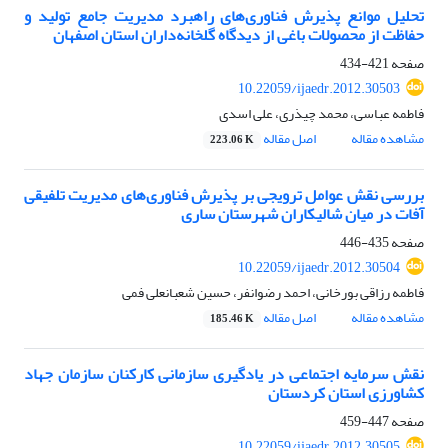
تحلیل موانع پذیرش فناوری‌های راهبرد مدیریت جامع تولید و
حفاظت از محصولات باغی از دیدگاه گلخانه‌‌داران استان اصفهان
صفحه
421-434
10.22059/ijaedr.2012.30503
فاطمه عباسی، محمد چیذری، علی اسدی
مشاهده مقاله
اصل مقاله
223.06 K
بررسی نقش عوامل ترویجی بر پذیرش فناوری‌های مدیریت تلفیقی
آفات در میان شالیکاران شهرستان ساری
صفحه
435-446
10.22059/ijaedr.2012.30504
فاطمه رزاقی بورخانی، احمد رضوانفر، حسین شعبانعلی فمی
مشاهده مقاله
اصل مقاله
185.46 K
نقش سرمایه اجتماعی در یادگیری سازمانی کارکنان سازمان جهاد
کشاورزی استان کردستان
صفحه
447-459
10.22059/ijaedr.2012.30505