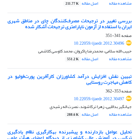
مشاهده مقاله
اصل مقاله
211.77 K
بررسی تغییر در ترجیحات مصرف‌کنندگان چای در مناطق شهرى
ایران با استفاده از آزمون ناپارامتری ترجیحات آشکار شده
صفحه
341-351
10.22059/ijaedr.2012.30496
حبیب الله سلامی، محمدرضا پاکروان، محمد کاوسی کلاشمی
مشاهده مقاله
اصل مقاله
551.2 K
تبیین نقش افزایش درآمد کشاورزان کارآفرین پورت‌فولیو در
کاهش مهاجرت روستایی
صفحه
353-362
10.22059/ijaedr.2012.30497
جهانگیر بداللهی، زهرا ترکاشوند، نصرت اله رشیدی
مشاهده مقاله
اصل مقاله
288.6 K
تحلیل عوامل بازدارنده و پیشبرنده به‏کارگیری نظام یادگیری
ترکیبی در آموزش عالی کشاورزی از دیدگاه اعضای هیأت علمی