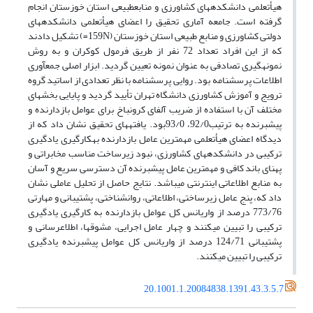
هیأت‏علمی دانشکده‏های کشاورزی و منابع‏طبیعی استان خوزستان انجام
گرفته است. جامعه آماری تحقیق را اعضای هیأت‏علمی دانشکده‏های
دولتی کشاورزی و منابع طبیعی استان خوزستان (159N=) تشکیل دادند
که از این افراد تعداد 72 نفر از طریق فرمول کوکران و به روش
نمونه‏گیری تصادفی به عنوان نمونه تعیین گردید. ابزار اصلی جمع‏آوری
اطلاعات پرسشنامه بود. روایی پرسشنامه با نظر تعدادی از اساتید گروه
ترویج و آموزش کشاورزی دانشگاه تهران تأیید گردید و پایایی بخش‏های
مختلف آن با استفاده از ضریب آلفای کرونباخ برای عوامل بازدارنده و
پیشبرنده به ترتیب92/0، 93/0بود. یافته‏های تحقیق نشان داد که از
دیدگاه اعضای هیأت‏علمی مهم‏ترین عامل بازدارنده به‏کارگیری یادگیری
ترکیبی در دانشکده‏های کشاورزی، نبود زیرساخت مناسب مخابراتی و
پهنای باند کافی و مهم‏ترین عامل پیشبرنده آن دسترسی سریع و آسان
به منابع اطلاعاتی اینترنتی می‏باشد. نتایج حاصل از تحلیل عاملی نشان
داد که، پنج عامل زیرساختی، اطلاعاتی، روانشناختی، پشتیبانی و مهارتی
773/76 درصد از واریانس کل عوامل بازدارنده به کارگیری یادگیری
ترکیبی را تبیین می‏کنند و چهار عامل اجرایی، مشوق‏ها، اطلاع‏رسانی و
پشتیبانی 124/71 درصد از واریانس کل عوامل پیشبرنده یادگیری
ترکیبی را تبیین می‏کنند.
20.1001.1.20084838.1391.43.3.5.7