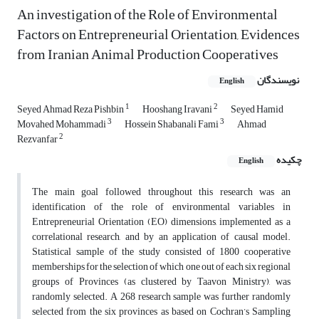
An investigation of the Role of Environmental
Factors on Entrepreneurial Orientation, Evidences
from Iranian Animal Production Cooperatives
نویسندگان
English
1
2
Seyed Ahmad Reza Pishbin
Hooshang Iravani
Seyed Hamid
3
3
Movahed Mohammadi
Hossein Shabanali Fami
Ahmad
2
Rezvanfar
چکیده
English
The main goal followed throughout this research was an
identification of the role of environmental variables in
Entrepreneurial Orientation (EO) dimensions, implemented as a
correlational research, and by an application of causal model.
Statistical sample of the study consisted of 1800 cooperative
memberships for the selection of which one out of each six regional
groups of Provinces (as clustered by Taavon Ministry), was
randomly selected. A 268 research sample was further randomly
selected from the six provinces as based on Cochran’s Sampling