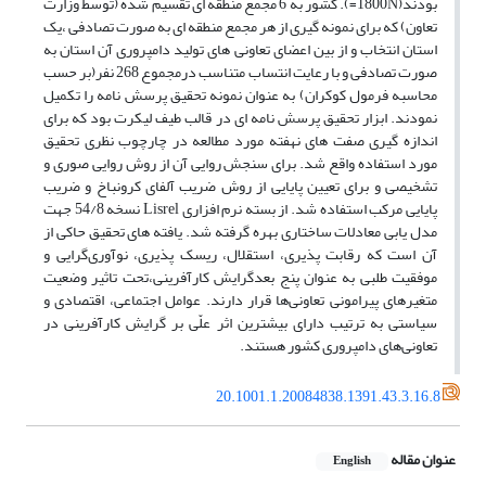
بودند(1800N=). کشور به 6 مجمع منطقه ای تقسیم شده (توسط وزارت
تعاون) که برای نمونه گیری از هر مجمع منطقه ای به صورت تصادفی ،یک
استان انتخاب و از بین اعضای تعاونی های تولید دامپروری آن استان به
صورت تصادفی و با رعایت انتساب متناسب درمجموع 268 نفر(بر حسب
محاسبه فرمول کوکران) به عنوان نمونه تحقیق پرسش نامه را تکمیل
نمودند. ابزار تحقیق پرسش نامه ای در قالب طیف لیکرت بود که برای
اندازه گیری صفت های نهفته مورد مطالعه در چارچوب نظری تحقیق
مورد استفاده واقع شد. برای سنجش روایی آن از روش روایی صوری و
تشخیصی و برای تعیین پایایی از روش ضریب آلفای کرونباخ و ضریب
پایایی مرکب استفاده شد. از بسته نرم افزاری Lisrel نسخه 54/8 جهت
مدل یابی معادلات ساختاری بهره گرفته شد. یافته های تحقیق حاکی از
آن است که رقابت پذیری، استقلال،‌ ریسک پذیری،‌ نوآوری‌گرایی و
موفقیت طلبی به عنوان پنج بعدگرایش کارآفرینی،تحت تاثیر وضعیت
متغیر‌های پیرامونی تعاونی‌ها قرار دارند. عوامل اجتماعی، اقتصادی و
سیاستی به ترتیب دارای بیشترین اثر علّی بر گرایش کارآفرینی در
تعاونی‌های دامپروری کشور هستند.
20.1001.1.20084838.1391.43.3.16.8
عنوان مقاله
English