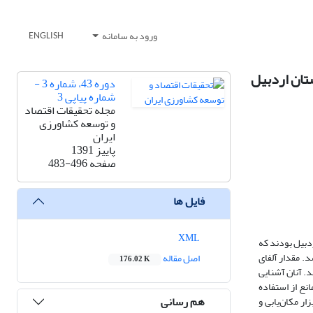
ورود به سامانه
ENGLISH
تان اردبیل
دوره 43، شماره 3 -
شماره پیاپی 3
مجله تحقیقات اقتصاد
و توسعه کشاورزی
ایران
پاییز 1391
صفحه
483-496
فایل ها
XML
دبیل بودند که
د. مقدار آلفای
اصل مقاله
176.02 K
ند. آنان آشنایی
نع از استفاده
هم رسانی
ر مکان‌یابی و