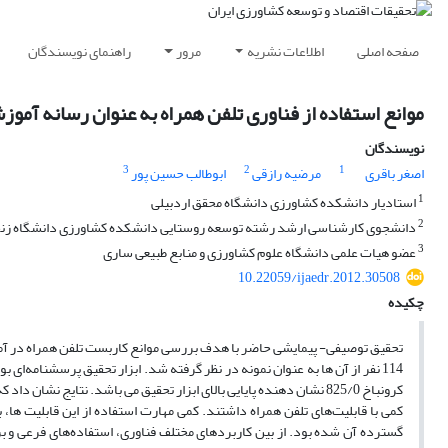
صفحه اصلی
اطلاعات نشریه
مرور
راهنمای نویسندگان
موانع استفاده از فناوری تلفن همراه به عنوان رسانه آمو
نویسندگان
3
2
1
اصغر باقری
مرضیه رازقی
ابوطالب حسین پور
1
استادیار دانشکده کشاورزی دانشگاه محقق اردبیلی
2
دانشجوی کارشناسی ارشد رشته توسعه روستایی دانشکده کشاورزی دانشگاه زن
3
عضو هیات علمی دانشگاه علوم کشاورزی و منابع طبیعی ساری
10.22059/ijaedr.2012.30508
چکیده
تحقیق توصیفی- پیمایشی حاضر با هدف بررسی موانع کاربست تلفن همراه در آم
114 نفر از آن ها به عنوان نمونه در نظر گرفته شد. ابزار تحقیق پرسشنامه‌ای
کرونباخ 825/0 نشان دهنده پایایی بالای ابزار تحقیق می باشد. نتایج
کمی با قابلیت‌های تلفن همراه داشتند. کمی مهارت استفاده از این قابلیت ها،
گسترده آن شده بود. از بین کاربردهای مختلف فناوری، استفاده‌های فرعی و بر