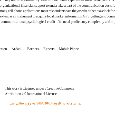
t. They had little familiarity with Mobile phone capabilities in different fields 
 organizational financial support to undertake a part of the communication costs fo
ong cell phone applications, most respondents said theyused it either as a clock fo
d extent as an instrument to acquire local market information, GPS, getting and connec
communicational, psychological, credit- financial, proficiency, complexity, and im
cation
Ardabil
Barriers
Experts
Mobile Phone
This work is Licensed under a Creative Commons
Attribution 4.0 International License.
این سامانه در تاریخ 1404/10/14 به روزرسانی شد.