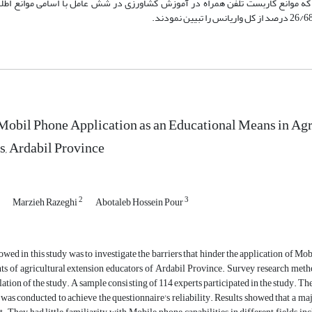
د که موانع کاربست تلفن همراه در آموزش کشاورزی در شش عامل با اسامی موانع اطلاع
 Mobil Phone Application as an Educational Means in Agr
s, Ardabil Province
2
3
Marzieh Razeghi
Abotaleb Hossein Pour
owed in this study was to investigate the barriers that hinder the application of 
ts of agricultural extension educators of Ardabil Province. Survey research meth
ulation of the study. A sample consisting of 114 experts participated in the study. Th
 was conducted to achieve the questionnaire's reliability. Results showed that a maj