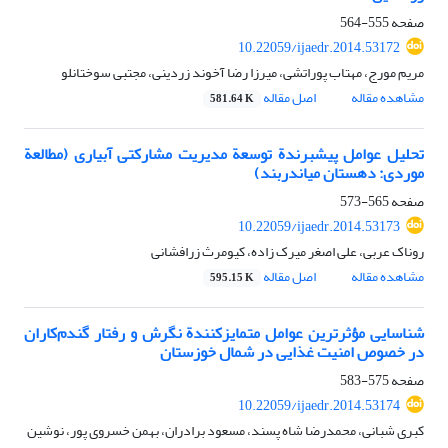
صفحه
555-564
10.22059/ijaedr.2014.53172
مریم مورج، مهتاب پوراتشی، میرزا رضا آخوند زردینی، مجتبی سوختانلو
مشاهده مقاله
اصل مقاله
581.64 K
تحلیل عوامل پیش‏برندة توسعة مدیریت مشارکتی آبیاری (مطالعة
موردی: دهستان میان‏دربند)
صفحه
565-573
10.22059/ijaedr.2014.53173
روناک عربی، علی اصغر میرک زاده، کیومرث زرافشانی
مشاهده مقاله
اصل مقاله
595.15 K
شناسایی مؤثرترین عوامل متمایزکنندة نگرش و رفتار گندم‌کاران
در خصوص امنیت غذایی در شمال خوزستان
صفحه
575-583
10.22059/ijaedr.2014.53174
کبری شبانی، محمدرضا شاه پسند، مسعود برادران، بهمن خسروی پور، نوشین