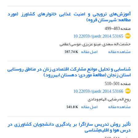
آموزش‌های ترویجی و امنیت غذایی خانوارهای کشاورز (مورد
مطالعه: شهرستان قروه)
صفحه
483-499
10.22059/ijaedr.2014.53165
حشمت اله سعدی، مینو عزیزی، موسی اعظمی
مشاهده مقاله
اصل مقاله
597.74 K
شناسایی و تحلیل موانع مشارکت اقتصادی زنان در مناطق روستایی
استان زنجان (مطالعة موردی: دهستان ابهررود)
صفحه
501-510
10.22059/ijaedr.2014.53166
روح اله رضایی، الهام ودادی
مشاهده مقاله
اصل مقاله
541.8 K
تأثیر روش‌‌ تدریس سازاگرا بر یادگیری دانشجویان کشاورزی در
درس هوا و اقلیم‌شناسی