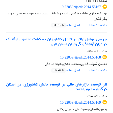
صفحه
511-519
10.22059/ijaedr.2014.53167
یوسف حجازی، فاطمه شفیعی، احمد رضوانفر، سید حمید موحد محمدی، جواد
بذرافشان
مشاهده مقاله
اصل مقاله
383.15 K
بررسی عوامل مؤثر بر تمایل کشاورزان به کشت محصول ارگانیک
در میان گوجه‌فرنگی‌‌کاران استان البرز
صفحه
521-528
10.22059/ijaedr.2014.53168
محسن شوکت فدایی، محمد خالدی، الهام صادقی
مشاهده مقاله
اصل مقاله
312.42 K
اثر توسعة بازارهای مالی بر توسعة بخش کشاورزی در استان
کهگیلویه و بویراحمد
صفحه
529-535
10.22059/ijaedr.2014.53169
یعقوب انصاری، سید علی حسینی یکانی