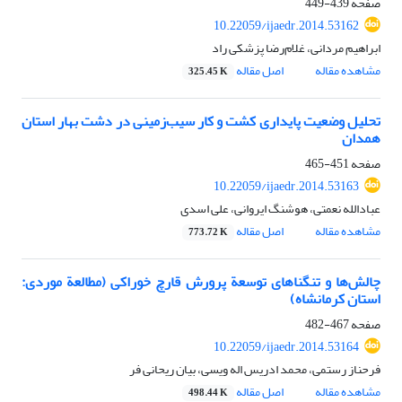
صفحه
439-449
10.22059/ijaedr.2014.53162
ابراهیم مردانی، غلام‌رضا پزشکی راد
مشاهده مقاله
اصل مقاله
325.45 K
تحلیل وضعیت پایداری کشت و کار سیب‌زمینی در دشت بهار استان
همدان
صفحه
451-465
10.22059/ijaedr.2014.53163
عبادالله نعمتی، هوشنگ ایروانی، علی اسدی
مشاهده مقاله
اصل مقاله
773.72 K
چالش‌ها و تنگناهای توسعة پرورش قارچ خوراکی (مطالعة موردی:
استان کرمانشاه)
صفحه
467-482
10.22059/ijaedr.2014.53164
فرحناز رستمی، محمد ادریس اله ویسی، بیان ریحانی فر
مشاهده مقاله
اصل مقاله
498.44 K