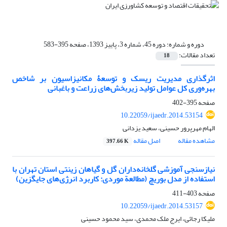
دوره و شماره:
دوره 45، شماره 3، پاییز 1393، صفحه 395-583
تعداد مقالات:
18
اثرگذاری مدیریت ریسک و توسعۀ مکانیزاسیون بر شاخص
بهره‌وری کل عوامل تولید زیربخش‌های زراعت و باغبانی
صفحه
395-402
10.22059/ijaedr.2014.53154
الهام مهرپرور حسینی، سعید یزدانی
مشاهده مقاله
اصل مقاله
397.66 K
نیازسنجی آموزشی گلخانه‌داران گل و گیاهان زینتی استان تهران با
استفاده از مدل بوریچ (مطالعة موردی: کاربرد انرژی‌های جایگزین)
صفحه
403-411
10.22059/ijaedr.2014.53157
ملیکا رجائی، ایرج ملک محمدی، سید محمود حسینی