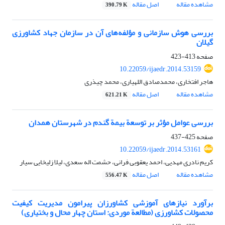
مشاهده مقاله
اصل مقاله
390.79 K
بررسی هوش سازمانی و مؤلفه‌های آن در سازمان جهاد کشاورزی
گیلان
صفحه
413-423
10.22059/ijaedr.2014.53159
هاجر افتخاری، محمدصادق اللهیاری، محمد چیذری
مشاهده مقاله
اصل مقاله
621.21 K
بررسی عوامل مؤثر بر توسعة بیمة گندم در شهرستان همدان
صفحه
425-437
10.22059/ijaedr.2014.53161
کریم نادری مهدیی، احمد یعقوبی فرانی، حشمت اله سعدی، لیلا زلیخایی سیار
مشاهده مقاله
اصل مقاله
556.47 K
برآورد نیازهای آموزشی کشاورزان پیرامون مدیریت کیفیت
محصولات کشاورزی (مطالعة موردی: استان چهار محال و بختیاری)