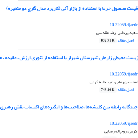
ت محصول خرما با استفاده از بازار آتی (کاربرد مدل گارچ دو متغیره)
10.22059/ijaed
سعید یزدانی، رضا مقدسی
اصل مقاله
832.71 K
زیست محیطی زارعان شهرستان شیراز با استفاده از تئوری ارزش – عقیده – 
10.22059/ijaed
لامحسین زمانی، عزت الله کرمی
اصل مقاله
748.16 K
چندگانه رابطه بین کلیشه‌ها، صلاحیت‌ها و انگیزه‌های اکتساب نقش رهبر
10.22059/ijaed
کرمی، روح اله رضایی