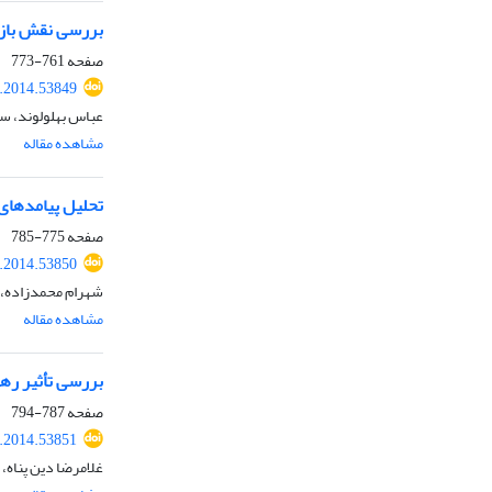
بررسی نقش بازا
صفحه
761-773
r.2014.53849
عباس بهلولوند، س
مشاهده مقاله
تحلیل پیامدهای 
صفحه
775-785
r.2014.53850
شهرام محمدزاده، 
مشاهده مقاله
بررسی تأثیر رهیافت مدرسه مزرعه کشاورز 
صفحه
787-794
r.2014.53851
غلامرضا دین پناه،