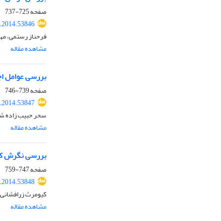
صفحه
725-737
r.2014.53846
فرحناز رستمی، مهن
مشاهده مقاله
بررسی عوامل اج
صفحه
739-746
r.2014.53847
سحر حبیب زاده ش
مشاهده مقاله
بررسی نگرش کار
صفحه
747-759
r.2014.53848
کیومرث زرافشانی،
مشاهده مقاله