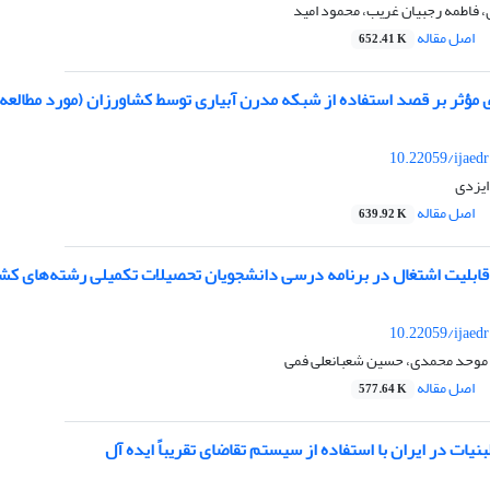
فاطمه رجبیان غریب، محمود امید
اصل مقاله
652.41 K
 مؤثر بر قصد استفاده از شبکه مدرن آبیاری توسط کشاورزان (مورد مطالعه
10.22059/ijaed
ایزدی
اصل مقاله
639.92 K
بلیت اشتغال در برنامه درسی دانشجویان تحصیلات تکمیلی رشته‌های کشا
10.22059/ijaed
د موحد محمدی، حسین شعبانعلی فمی
اصل مقاله
577.64 K
نیات در ایران با استفاده از سیستم تقاضای تقریباً ایده آل