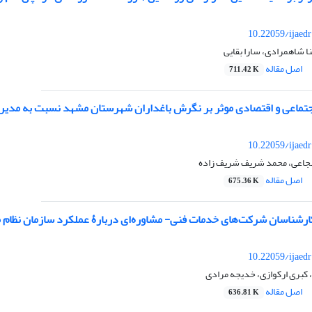
10.22059/ijaed
ا شاهمرادی، سارا بقایی
اصل مقاله
711.42 K
تماعی و اقتصادی موثر بر نگرش باغداران شهرستان مشهد نسبت به مدیری
10.22059/ijaed
جاعی، محمد شریف شریف زاده
اصل مقاله
675.36 K
شناسان شرکت‌های خدمات فنی- مشاوره‌ای دربارۀ عملکرد سازمان نظام م
10.22059/ijaed
 کبری ارکوازی، خدیجه مرادی
اصل مقاله
636.81 K