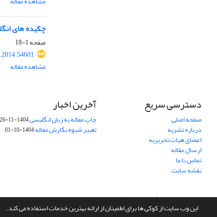
مشاهده مقاله
چکیده های انگ
صفحه
1-18
r.2014.54601
مشاهده مقاله
دسترسی سریع
آخرین اخبار
صفحه اصلی
چاپ مقاله به زبان انگلیسی
1404-11-26
درباره نشریه
تغییر شیوه نگارش مقاله
1404-10-01
اعضای هیات تحریریه
ارسال مقاله
تماس با ما
نقشه سایت
سامانه مدیریت نشریات علمی.
طراحی و پیاده سازی از
سیناوب
این وب سایت از کوکی ها برای اطمینان از ارائه بهترین خدمات استفاده می کند.