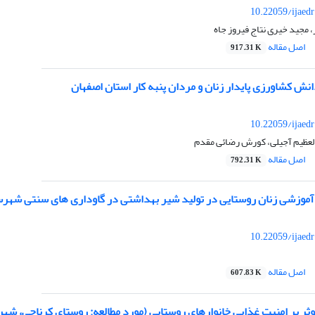
10.22059/ijaed
 مجید خیری نتاج فیروز جاه
اصل مقاله
917.31 K
انش کشاورزی پایدار زنان و مردان پنبه کار استان اصفهان
10.22059/ijaed
العظیم آجیلی، کورش رضائی مقدم
اصل مقاله
792.31 K
آموزشی زنان روستایی در تولید شیر بهداشتی در گاوداری های سنتی شهرس
10.22059/ijaed
اصل مقاله
607.83 K
ر بر امنیت غذایی خانوارهای روستایی (مورد مطالعه: روستای کرناچی، شهر