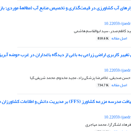
رهای آب کشاورزی در قیمت‌گذاری و تخصیص منابع آب (مطالعۀ موردی: باز
10.22059/ijaed
ید کاظم صدر، سید ابوالقاسم هاشمی
اصل مقاله
810.6 K
تغییر کاربری اراضی زراعی به باغی از دیدگاه باغداران در غرب حوضه آبریز
10.22059/ijaed
حسن صدیقی، غلامرضا پزشکی راد، مجید مخدوم، محمد شریفی کیا
اصل مقاله
734.7 K
(FFS) بر مدیریت دانش و اطلاعات کشاورزان منطقه شریف آباد شهرستان البرز
10.22059/ijaed
 فرهاد لشگرآرا، محمد مهاجری