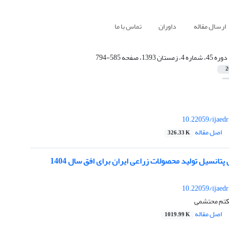
ارسال مقاله
داوران
تماس با ما
دوره 45، شماره 4، زمستان 1393، صفحه 585-794
2
10.22059/ijaed
اصل مقاله
326.33 K
تانسیل تولید محصولات زراعی ایران برای افق سال 1404
10.22059/ijaed
تکتم محتشمی
اصل مقاله
1019.99 K