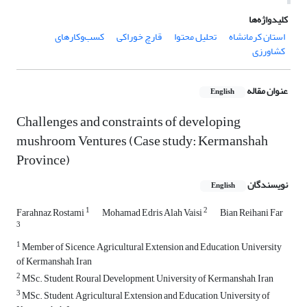
کلیدواژه‌ها
استان کرمانشاه
تحلیل محتوا
قارچ خوراکی
کسب‌وکارهای
کشاورزی
عنوان مقاله
English
Challenges and constraints of developing
mushroom Ventures (Case study: Kermanshah
Province)
نویسندگان
English
1
2
Farahnaz Rostami
Mohamad Edris Alah Vaisi
Bian Reihani Far
3
1
Member of Sicence, Agricultural Extension and Education, University
of Kermanshah, Iran
2
MSc. Student, Roural Development, University of Kermanshah, Iran
3
MSc. Student, Agricultural Extension and Education, University of