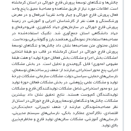
چالش‌ها و تنگناهای توسعة پرورش قارچ خوراکی در استان کرمانشاه
است. اطلاعات مورد نیاز از طریق مشاهده و مصاحبة عمیق با پنج واحد
فعال پرورش قارچ خوراکی و چهار واحد تقریباً غیرفعال و در معرض
ورشکستگی و هفت نفر از کارشناسان اجرایی و آموزشی در زمینة
پرورش قارچ خوراکی در سازمان‌های جهاد کشاورزی، فنی‌و‌حرفه‌ای و
جهاد دانشگاهی استان جمع‌آوری شد. تکنیک استفاده‌شده در
مصاحبه‌ها استفاده از نمونه‌گیری هدفمند بارز و گلولة برفی بوده است.
تحلیل محتوای متن مصاحبه‌ها نشان داد چالش‌ها و تنگناهای توسعة
پرورش قارچ خوراکی در استان کرمانشاه در قالب دو طبقة انتخابی
(مشکلات بخش اجرا و مشکلات بخش فعالان حوزة تولید) و هفت طبقة
مفهومی (محوری) قابل گروه‌بندی و تحلیل است. در بخش مشکلات
اجرایی، پنج محور استخراجی عبارتند از: ضعف زیرساخت‌های توسعه‌ای،
نارسایی‌های حمایتی– سیاستی دولت، مشکلات سازمانی، مشکلات چرخة
تولید و مشکلات علمی– پژوهشی. در بخش مشکلات فعالان حوزة تولید
نیز دو محور استخراجی شامل مشکلات تولیدکنندگان قارچ و مشکلات
تولیدکنندگان کمپوست هستند. نتایج تحقیق نشان داد بیشترین
مشکلات، چالش‌ها و تنگناهای توسعة پرورش قارچ خوراکی در استان از
نظر مصاحبه‌شوندگان عبارتند از: ضعف تجهیزاتی، حمایت‌نکردن
اقتصادی، ناکارآمدی عملکرد بانکی، نارسایی‌های سیستم مدیریتی،
نارسایی‌های آموزشی، مشکلات سالن‌های تولید قارچ و مخاطره‌‌‌پذیری
بالای تولید.