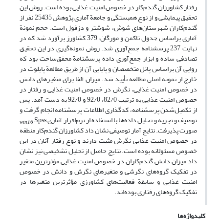
رفتار کشاورزان گندم‌کار در خصوص امنیت غذایی بوده است. روش این
تحقیق پیمایشی و از نوع همبستگی و جامعة آماری پژوهش 25435 نفر از
گندم‌کاران شهرستان‌های شوش، شوشتر و دزفول است. حجم نمونة
آماری براساس جدول تاکمن و مورگان، 379 کشاورز برآورد شد که در
نهایت 237 پرسشنامه جمع‌آوری شد. روش نمونه‌گیری در این تحقیق
تصادفی ساده و ابزار جمع‌آوری داده پرسشنامة محقق‌ساخت بود که
روایی آن براساس پانل متخصصان و پایایی آن از طریق مطالعة پایلوت در
خارج از نمونة اصلی مطالعه تأیید شد. میزان آلفا برای متغیرهای دانش
در خصوص امنیت غذایی، نگرش در خصوص امنیت غذایی و رفتار در
خصوص امنیت غذایی به ترتیب 82/0، 92/0 و 92/0 به دست آمد. پس
از تکمیل‌شدن پرسشنامه، کدگذاری اطلاعات پرسشنامه انجام گرفت و
توصیف و تجزیه و تحلیل داده‌ها با استفاده از نرم‌افزار آماری
Spss
win16
صورت پذیرفت. نتایج آمار توصیفی نشان داد کشاورزان گندم‌کار منطقه
در خصوص امنیت غذایی نگرش مثبت دارند و نوع رفتار آنان در این
خصوص مسئولانه بوده است. نتایج حاصل از تحلیل تشخیصی نیز نشان
داد میزان دانش گندم‌کاران در خصوص امنیت غذایی مؤثرترین متغیر
در تفکیک گروه‌های نگرشی و متغیرهای نگرش و دانش در خصوص
امنیت غذایی و سابقة فعالیت‌های کشاورزی مؤثرترین متغیرها در
تفکیک گروه‌های رفتاری بوده‌اند.
کلیدواژه‌ها