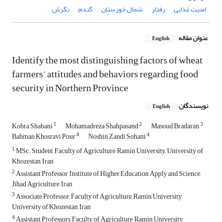
امنیت غذایی
رفتار
شمال خوزستان
گندم
نگرش
عنوان مقاله
English
Identify the most distinguishing factors of wheat
farmers' attitudes and behaviors regarding food
security in Northern Province
نویسندگان
English
1
2
3
Kobra Shabani
Mohamadreza Shahpasand
Masoud Bradaran
4
4
Bahman Khosravi Pour
Noshin Zandi Sohani
1
MSc. Student, Faculty of Agriculture, Ramin University, University of
Khozestan, Iran
2
Assistant Professor, Institute of Higher Education Apply and Science,
Jihad Agriculture, Iran
3
Associate Professor, Faculty of Agriculture, Ramin University,
University of Khozestan, Iran
4
Assistant Professors, Faculty of Agriculture, Ramin University,