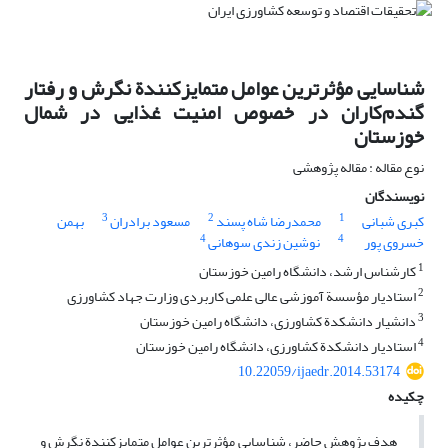
شناسایی مؤثرترین عوامل متمایزکنندة نگرش و رفتار
گندم‌کاران در خصوص امنیت غذایی در شمال
خوزستان
نوع مقاله : مقاله پژوهشی
نویسندگان
3
2
1
کبری شبانی
محمدرضا شاه پسند
مسعود برادران
بهمن
4
4
خسروی پور
نوشین زندی سوهانی
1
کارشناس ارشد، دانشگاه رامین خوزستان
2
استادیار مؤسسة آموزشی عالی علمی کاربردی وزارت جهاد کشاورزی
3
دانشیار دانشکدة کشاورزی، دانشگاه رامین خوزستان
4
استادیار دانشکدة کشاورزی، دانشگاه رامین خوزستان
10.22059/ijaedr.2014.53174
چکیده
هدف پژوهش حاضر، شناسایی مؤثرترین عوامل متمایزکنندة نگرش و