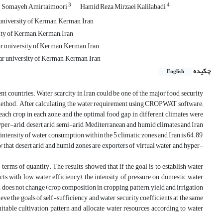
3
4
Somayeh Amirtaimoori
Hamid Reza Mirzaei Kalilabadi
university of Kerman, Kerman, Iran
ity of Kerman, Kerman, Iran
r university of Kerman, Kerman, Iran
ar university of Kerman, Kerman, Iran
چکیده
English
nt countries. Water scarcity in Iran could be one of the major food security
n method. After calculating the water requirement using CROPWAT software;
each crop in each zone and the optimal food gap in different climates were
 hyper-arid, desert arid, semi-arid, Mediterranean and humid climates and Iran
 intensity of water consumption within the 5 climatic zones and Iran is 64.89,
w that desert arid and humid zones are exporters of virtual water and hyper-
terms of quantity. The results showed that if the goal is to establish water
cts with low water efficiency), the intensity of pressure on domestic water
ion does not change (crop composition in cropping pattern, yield and irrigation
ieve the goals of self-sufficiency and water security coefficients at the same
uitable cultivation pattern and allocate water resources according to water