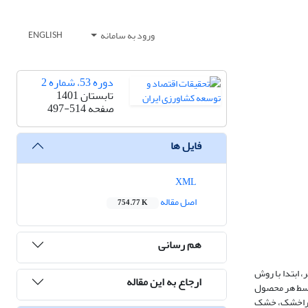
ورود به سامانه
ENGLISH
دوره 53، شماره 2
تابستان 1401
صفحه
497-514
فایل ها
XML
اصل مقاله
754.77 K
هم رسانی
 ابتدا با روش
ارجاع به این مقاله
حجم آب مصرف شده توسط هر محصول
عت در اقلیم‌های فراخشک، خشک