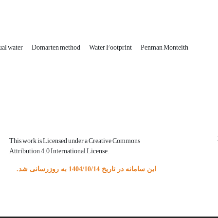
ual water
Domarten method
Water Footprint
Penman Monteith
This work is Licensed under a Creative Commons
Attribution 4.0 International License.
این سامانه در تاریخ 1404/10/14 به روزرسانی شد.