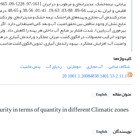
اقلیمی 
صادرکننده‌ی آب مجازی و پهنه‌های فراخشک، نیمه خشک و مدیترانه‌ای، واردکنن
نتایج نشان از وجود تناقض بین تحقق امنیت آب و بعد کمی امنیت­غذایی دارد. اگ
بهره‌وری آب پایین)، شدت فشار بر منابع آب داخلی هر پهنه را کاهش داد. و
موجود (ترکیب محصولات در الگوی کشت، میزان عملکرد و راندمان آبیاری در هر
و امنیت آب؛ افزایش عملکرد، بهبود راندمان آبیاری، تدوین الگوی کشت مناسب و
کلیدواژه‌ها
شکاف غذایی
آب مجازی
دومارتن
ردپای آب
پنمن مانتیث
20.1001.1.20084838.1401.53.2.11.1
عنوان مقاله
English
ity in terms of quantity in different Climatic zones
نویسندگان
English