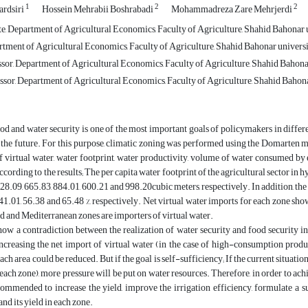
1
2
2
ardsiri
Hossein Mehrabii Boshrabadi
Mohammadreza Zare Mehrjerdi
, Department of Agricultural Economics, Faculty of Agriculture, Shahid Bahonar 
rtment of Agricultural Economics, Faculty of Agriculture, Shahid Bahonar univers
ssor, Department of Agricultural Economics, Faculty of Agriculture, Shahid Bahona
ssor, Department of Agricultural Economics, Faculty of Agriculture, Shahid Bahon
d and water security is one of the most important goals of policymakers in differe
n the future. For this purpose, climatic zoning was performed using the Domarte
 virtual water, water footprint, water productivity, volume of water consumed by 
ccording to the results; The per capita water footprint of the agricultural sector in
228.09, 665.83, 884.01, 600.21 and 998.20cubic meters, respectively. In addition, the
 41.01, 56.38 and 65.48 %, respectively. Net virtual water imports for each zone sho
id and Mediterranean zones are importers of virtual water.
how a contradiction between the realization of water security and food security in 
increasing the net import of virtual water (in the case of high-consumption produ
each area could be reduced. But if the goal is self-sufficiency; If the current situat
 each zone), more pressure will be put on water resources. Therefore, in order to ach
ecommended to increase the yield, improve the irrigation efficiency, formulate a s
nd its yield in each zone.