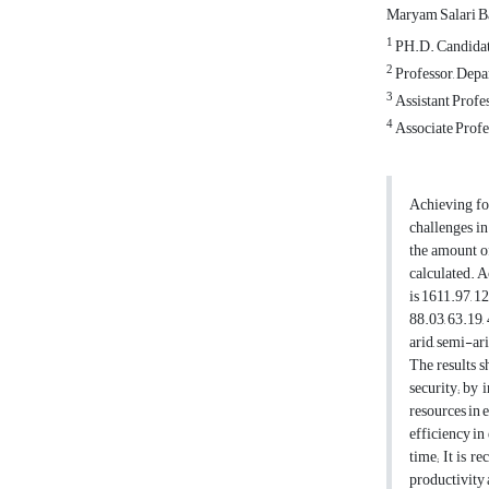
Maryam Salari B
1
PH.D. Candidate
2
Professor, Depa
3
Assistant Profe
4
Associate Profe
Achieving foo
challenges i
the amount of
calculated. A
is 1611.97, 1
88.03, 63.19,
arid, semi-ar
The results s
security; by 
resources in 
efficiency in
time; It is r
productivity a