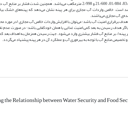
بیابانی، نیمه‌خشک، مدیترانه‌ای و مرطوب و در ایران 97/1611، 09/1228، 83/665، 01/884، 21/600 و 2/998 مترمکعب می‌باشد. همچنین شدت
و ایران به ترتیب 89/64، 03/88، 19/63، 01/41، 38/56 و 48/65 درصد است. خالص واردات آب مجازی برای هر پهنه نشان می‌دهد که پهنه‌های
ده‌ی آب مجازی می‌باشند.
ر هدف برقراری امنیت آب باشد؛ می‌توان با افزایش واردات خالص آب مجازی (در مورد محص
لی اگر هدف رسیدن به بعد کمی امنیت غذایی یا همان خودکفایی باشد؛ در صورت عدم ت
 پهنه‌)، بر منابع آب فشار بیشتری وارد می‌شود. جهت رسیدن همزمان به اهداف بعد کم
 تخصیص منابع آب با توجه به بهره‌وری آب و عملکرد آن در هر پهنه پیشنهاد می‌گردد.
ng the Relationship between Water Security and Food Secur