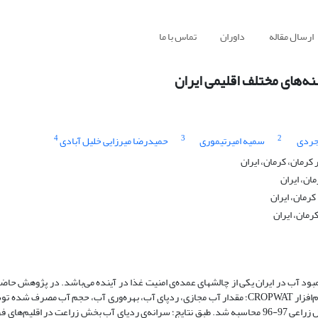
ارسال مقاله
داوران
تماس با ما
نه‌های مختلف اقلیمی ایران
4
3
2
جردی
سمیه امیرتیموری
حمیدرضا میرزایی خلیل آبادی
رمان، کرمان، ایران
ان، ایران
رمان، ایران
رمان، ایران
ود آب در ایران یکی از چالش‏های عمده‌ی امنیت غذا در آینده می‌باشد. در پژوهش حاضر،
دومارتن توسعه یافته، پهنه‌بندی اقلیمی انجام شد. پس از محاسبه نیاز آبی با نرم‌افزار CROPWAT؛ مقدار آب مجازی، ردپای آب، بهره‌وری آب، 
زراعی در هر پهنه‌ی اقلیمی و شکاف مطلوب غذایی در اقلیم‌های مختلف برای سال زراعی 97-96 محاسبه شد. طبق نتایج؛ سرانه‌ی ردپای آب بخش زرا