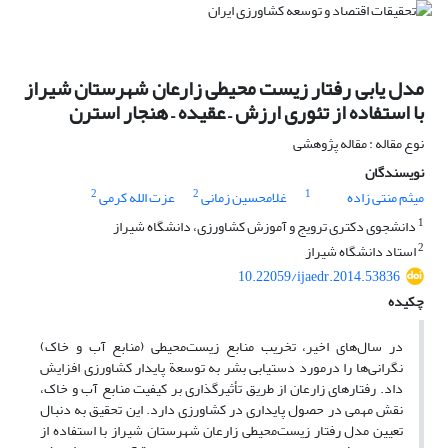
مدل یابی رفتار زیست محیطی زارعان شهرستان شیراز
با استفاده از تئوری ارزش – عقیده – هنجار استرن
نوع مقاله : مقاله پژوهشی
نویسندگان
2
2
1
میثم منتی زاده
غلامحسین زمانی
عزت الله کرمی
1
دانشجوی دکتری ترویج و آموزش کشاورزی، دانشگاه شیراز
2
استاد دانشگاه شیراز
10.22059/ijaedr.2014.53836
چکیده
در سال‌های اخیر، تخریب منابع زیست‌محیطی (منابع آب و خاک)
نگرانی‌ها را درمورد دستیابی بشر به توسعة پایدار کشاورزی افزایش
داد. رفتارهای زارعان از طریق تأثیرگذاری بر کیفیت منابع آب و خاک،
نقش مهمی در حصول پایداری در کشاورزی دارد. این تحقیق به دنبال
تعیین مدل رفتار زیست‌محیطی زارعان شهرستان شیراز با استفاده از