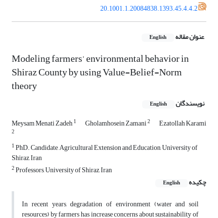
20.1001.1.20084838.1393.45.4.4.2
عنوان مقاله
English
Modeling farmers’ environmental behavior in
Shiraz County by using Value-Belief-Norm
theory
نویسندگان
English
1
2
Meysam Menati Zadeh
Gholamhosein Zamani
Ezatollah Karami
2
1
PhD. Candidate, Agricultural Extension and Education, University of
Shiraz, Iran
2
Professors, University of Shiraz, Iran
چکیده
English
In recent years, degradation of environment (water and soil
resources) by farmers has increase concerns about sustainability of