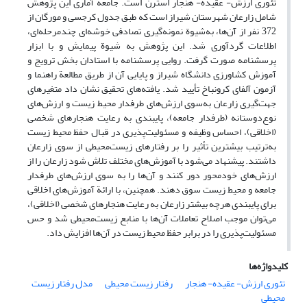
تئوری ارزش- عقیده- هنجار استرن است. جامعة آماری این پژوهش
شامل زارعان شهرستان شیراز است که طبق جدول کرجسی و مورگان از
372 نفر از آن‌ها، به‌شیوة نمونه‌گیری تصادفی خوشه‌ای چندمرحله‌ای،
اطلاعات گردآوری شد. این پ‍ژوهش به شیوة پیمایش و با ابزار
پرسشنامه صورت گرفت. روایی پرسشنامه با استادان بخش ترویج و
آموزش کشاورزی دانشگاه شیراز و پایایی آن از طریق مطالعة راهنما و
آزمون آلفای کرونباخ تأیید شد. یافته‌های تحقیق نشان داد متغیرهای
جهت‌گیری زارعان به‌سوی ارزش‌های طرفدار محیط زیست و ارزش‌های
نوع‌دوستانه (طرفدار جامعه)‎‎‎‏، پایبندی به رعایت هنجارهای شخصی
(اخلاقی)، احساس وظیفه و مسئولیت‌پذیری در قبال حفظ محیط زیست
به‌ترتیب بیشترین تأثیر را بر رفتارهای زیست‌محیطی از سوی زارعان
داشتند. پیشنهاد می‌شود با آموزش‌های مختلف تلاش شود زارعان را از
ارزش‌های خودمحور دور کنند و آن‌ها را به سوی ارزش‌های طرفدار
جامعه و محیط زیست سوق دهند. همچنین، با ارائة آموزش‌های اخلاقی
برای پایبندی هرچه بیشتر زارعان به رعایت هنجارهای شخصی (اخلاقی)،
می‌توان موجب اصلاح تعاملات آن‌ها با منابع زیست‌محیطی شد و حس
مسئولیت‌پذیری را در برابر حفظ محیط زیست در آن‌ها افزایش داد.
کلیدواژه‌ها
تئوری ارزش- عقیده- هنجار
رفتار زیست محیطی
مدل رفتار زیست
محیطی