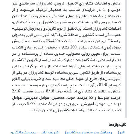
دانش و اطلاعات کشاورزی (تحقیق، ترویج، کشاورزان، سازمان­های غیر
دولتی و...) در فرایندی مناسب به همدیگر نزدیک می‌شوند و از
تجربه‌ها و یافته‌های علمی و عملی همدیگر بهره می‌برند. هدف این
تحقیق بررسی تأثیر رهیافت مدرسة مزرعه کشاورز بر مدیریت دانش و
اطلاعات کشاورزان است. این تحقیق از نوع کاربردی و به روش توصیفی-
همبستگی است. کشاورزان منطقة شریف‌آباد شهرستان البرز به‌عنوان
جامعة آماری این تحقیق انتخاب شدند (420=N) و با استفاده از روش
نمونه‌گیری احتمالاتی ساده، 200 کشاورز به‌عنوان نمونة آماری انتخاب
شدند. برای تعیین روایی محتوایی، چندین نسخه از پرسشنامه را در
اختیار استادان دانشگاه و تعدادی از کارشناسان استان قزوین گذاشتیم
و پس از دریافت نظرهای آن‌ها اصلاحات لازم انجام گرفت. پایایی
پرسشنامه از طریق تکمیل سی پرسشنامه توسط کشاورزان در یکی از
شهرستان‌های خارج از نمونة اصلی محاسبه شد و ضریب پایایی آلفای
کرونباخ 81/0 برآورد شد. نتایج پاسخگویان دربارة وضعیت مدیریت
دانش و اطلاعات کشاورزی این‌گونه بود: 8/18 درصد ضعیف، 2/16
درصد متوسط و 65 درصد خوب. همچنین، عوامل مدیریتی، عوامل
اجتماعی، عوامل آموزشی- ترویجی و عوامل اقتصادی، 9/77 درصد از
تغییرات مدیریت دانش و اطلاعات کشاورزی را تبیین کردند.‏‏‏‏‏
کلیدواژه‌ها
البرز
رهیافت مدرسة مزرعه کشاورز
شریف آباد
مدیریت دانش و