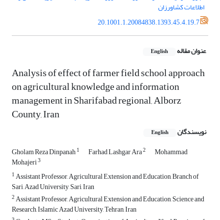
اطلاعات کشاورزان
20.1001.1.20084838.1393.45.4.19.7
عنوان مقاله
English
Analysis of effect of farmer field school approach
on agricultural knowledge and information
management in Sharifabad regional, Alborz
County, Iran
نویسندگان
English
1
2
Gholam Reza Dinpanah
Farhad Lashgar Ara
Mohammad
3
Mohajeri
1
Assistant Professor, Agricultural Extension and Education, Branch of
Sari, Azad University, Sari, Iran
2
Assistant Professor, Agricultural Extension and Education, Science and
Research, Islamic Azad University, Tehran, Iran