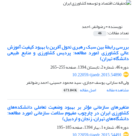
نویسنده =
رضوانفر، احمد
تعداد مقالات:
46
بررسی رابطۀ بین سبک رهبری تحول‏ آفرین با بهبود کیفیت آموزش
عالی کشاورزی (مورد مطالعه: پردیس کشاورزی و منابع ‌طبیعی
دانشگاه تهران)
دوره 46، شماره 2، تابستان 1394، صفحه
255-265
10.22059/ijaedr.2015.54890
ولی اله سارانی، یوسف حجازی، سید محمود حسینی، احمد رضوانفر
مشاهده مقاله
اصل مقاله
673.04 K
متغیر‌های سازمانی مؤثر بر بهبود وضعیت تعاملی دانشکده‌های
کشاورزی ایران در چارچوب مفهوم سلامت سازمانی (مورد مطالعه:
دانشگاه‌های تهران، زنجان و اردبیل)
دوره 46، شماره 1، بهار 1394، صفحه
185-195
10.22059/ijaedr.2015.54491