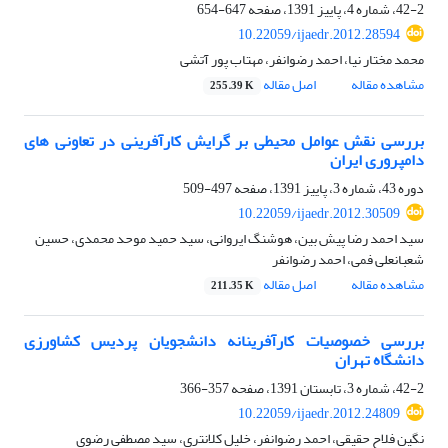
42-2، شماره 4، پاییز 1391، صفحه
647-654
10.22059/ijaedr.2012.28594
محمد مختار نیا، احمد رضوانفر، مهتاب پور آتشی
مشاهده مقاله
اصل مقاله
255.39 K
بررسی نقش عوامل محیطی بر گرایش کارآفرینی در تعاونی های
دامپروری ایران
دوره 43، شماره 3، پاییز 1391، صفحه
497-509
10.22059/ijaedr.2012.30509
سید احمد رضا پیش بین، هوشنگ ایروانی، سید حمید موحد محمدی، حسین
شعبانعلی فمی، احمد رضوانفر
مشاهده مقاله
اصل مقاله
211.35 K
بررسی خصوصیات کارآفرینانه دانشجویان پردیس کشاورزی
دانشگاه تهران
42-2، شماره 3، تابستان 1391، صفحه
357-366
10.22059/ijaedr.2012.24809
نگین فلاح حقیقی، احمد رضوانفر، خلیل کلانتری، سید مصطفی رضوی