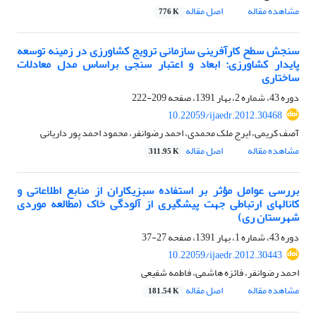
مشاهده مقاله
اصل مقاله
776 K
سنجش سطح کارآفرینی سازمانی ترویج کشاورزی در زمینه توسعه
پایدار کشاورزی: ابعاد و اعتبار سنجی براساس مدل معادلات
ساختاری
دوره 43، شماره 2، بهار 1391، صفحه
209-222
10.22059/ijaedr.2012.30468
آصف کریمی، ایرج ملک محمدی، احمد رضوانفر، محمود احمد پور داریانی
مشاهده مقاله
اصل مقاله
311.95 K
بررسی عوامل مؤثر بر استفاده سبزیکاران از منابع اطلاعاتی و
کانال‎های ارتباطی جهت پیشگیری از آلودگی خاک (مطالعه موردی
شهرستان ری)
دوره 43، شماره 1، بهار 1391، صفحه
27-37
10.22059/ijaedr.2012.30443
احمد رضوانفر، فائزه هاشمی، فاطمه شفیعی
مشاهده مقاله
اصل مقاله
181.54 K