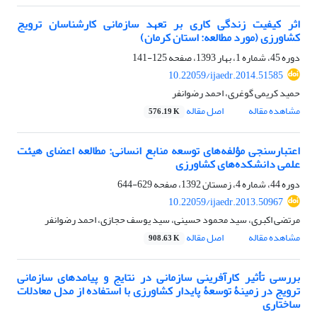
اثر کیفیت زندگی کاری بر تعهد سازمانی کارشناسان ترویج
کشاورزی (مورد مطالعه: استان کرمان)
دوره 45، شماره 1، بهار 1393، صفحه
125-141
10.22059/ijaedr.2014.51585
حمید کریمی گوغری، احمد رضوانفر
مشاهده مقاله
اصل مقاله
576.19 K
اعتبارسنجی مؤلفه‌های توسعه منابع انسانی: مطالعه اعضای هیئت
علمی دانشکده‌های کشاورزی
دوره 44، شماره 4، زمستان 1392، صفحه
629-644
10.22059/ijaedr.2013.50967
مرتضی اکبری، سید محمود حسینی، سید یوسف حجازی، احمد رضوانفر
مشاهده مقاله
اصل مقاله
908.63 K
بررسی تأثیر کارآفرینی سازمانی در نتایج و پیامدهای سازمانی
ترویج در زمینۀ توسعۀ پایدار کشاورزی با استفاده از مدل معادلات
ساختاری