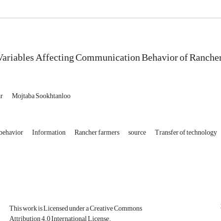
ariables Affecting Communication Behavior of Rancher
ar
Mojtaba Sookhtanloo
behavior
Information
Rancher farmers
source
Transfer of technology
This work is Licensed under a Creative Commons
Attribution 4.0 International License.