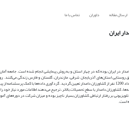
ارسال مقاله
داوران
تماس با ما
ار ایران
امدار در ایران بوده که در چهار استان و به روش پیمایشی انجام شده است. جامعه آمار
 روستایی استان‌های آذربایجان شرقی، مازندران، گلستان و فارس زندگی می‌کنند. ر
تصادفی طبقه‌ای چند مرحله‌ای بوده و حجم نمونه بر اساس فرمول کوکران به تعداد 1200 نفر از کشاورزان دامدار تعیین گردید. گردآوری داده‌ها با کمک
کرونباخ (81/0=?) تأیید گردید. مطابق یافته‌ها، کشاورزان دامدار با سطح تحصیلات بالاتر، ترجیح می‌دهند اطلاعات مورد نیاز 
لویزیونی بر رفتار ارتباطی کشاورزان بسیار ناچیز بوده و میزان شرکت در دوره‌های آمو
ه است.