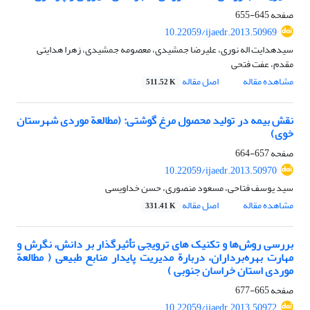
صفحه
645-655
10.22059/ijaedr.2013.50969
سیدهدایت اله نوری، علیرضا جمشیدی، معصومه جمشیدی، زهرا هدایتی
مقدم، عفت فتحی
مشاهده مقاله
اصل مقاله
511.52 K
نقش بیمه در تولید محصول مرغ گوشتی: (مطالعة موردی شهرستان
خوی)
صفحه
657-664
10.22059/ijaedr.2013.50970
سید یوسف فتاحی، مسعود منصوری، حسن خداویسی
مشاهده مقاله
اصل مقاله
331.41 K
بررسی روش‌ها و تکنیک های ترویجی تأثیرگذار بر دانش، نگرش و
مهارت بهره‌برداران، دربارة مدیریت پایدار منابع طبیعی ( مطالعة
موردی استان خراسان جنوبی )
صفحه
665-677
10.22059/ijaedr.2013.50972