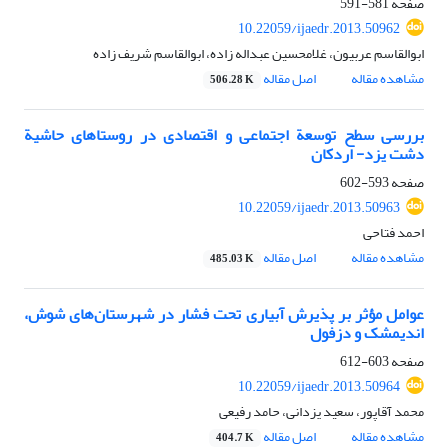
صفحه
581-591
10.22059/ijaedr.2013.50962
ابوالقاسم عربیون، غلامحسین عبداله زاده، ابوالقاسم شریف زاده
مشاهده مقاله
اصل مقاله
506.28 K
بررسی سطح توسعة اجتماعی و اقتصادی در روستاهای حاشیة
دشت یزد- اردکان
صفحه
593-602
10.22059/ijaedr.2013.50963
احمد فتاحی
مشاهده مقاله
اصل مقاله
485.03 K
عوامل مؤثر بر پذیرش آبیاری تحت فشار در شهرستان‌های شوش،
اندیمشک و دزفول
صفحه
603-612
10.22059/ijaedr.2013.50964
محمد آقاپور، سعید یزدانی، حامد رفیعی
مشاهده مقاله
اصل مقاله
404.7 K