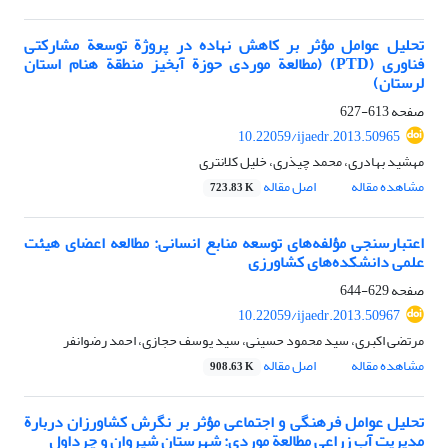
تحلیل عوامل مؤثر بر کاهش نهاده در پروژة توسعة مشارکتی
فناوری (PTD) (مطالعة موردی حوزة آبخیز منطقة هنام استان
لرستان)
صفحه
613-627
10.22059/ijaedr.2013.50965
مهشید بهادری، محمد چیذری، خلیل کلانتری
مشاهده مقاله
اصل مقاله
723.83 K
اعتبارسنجی مؤلفه‌های توسعه منابع انسانی: مطالعه اعضای هیئت
علمی دانشکده‌های کشاورزی
صفحه
629-644
10.22059/ijaedr.2013.50967
مرتضی اکبری، سید محمود حسینی، سید یوسف حجازی، احمد رضوانفر
مشاهده مقاله
اصل مقاله
908.63 K
تحلیل عوامل فرهنگی و اجتماعی مؤثر بر نگرش کشاورزان دربارة
مدیریت آب زراعی مطالعة موردی: شهرستان شیروان و چرداول