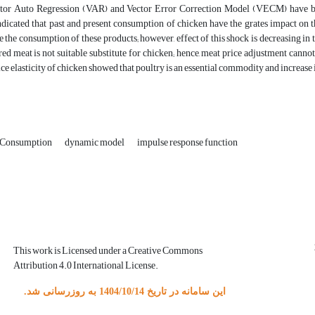
ector Auto Regression (VAR) and Vector Error Correction Model (VECM) have be
ndicated that past and present consumption of chicken have the grates impact on t
e the consumption of these products; however, effect of this shock is decreasing in th
 red meat is not suitable substitute for chicken; hence, meat price adjustment cannot
ce elasticity of chicken showed that poultry is an essential commodity and increase i
Consumption
dynamic model
impulse response function
This work is Licensed under a Creative Commons
Attribution 4.0 International License.
این سامانه در تاریخ 1404/10/14 به روزرسانی شد.