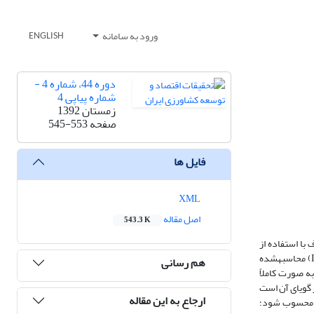
ورود به سامانه
ENGLISH
دوره 44، شماره 4 -
شماره پیاپی 4
زمستان 1392
صفحه
545-553
فایل ها
XML
اصل مقاله
543.3 K
با استفاده از
اطلاعات و آمار سال‌های 1353-1386 الگوهای پویای سری زمانی خودتوضیح‌برداری (VAR) و تصحیح خطای ‌برداری (VECM) برآورد شده است. تابع واکنش آنی (IRF) محاسبه­شده
هم رسانی
ه صورت کاملاً
 گویای آن است
ارجاع به این مقاله
ر محسوب شود؛