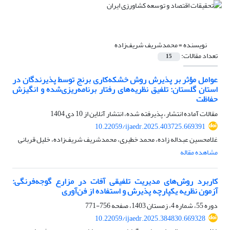
نویسنده =
محمدشریف شریف‌زاده
تعداد مقالات:
15
عوامل مؤثر بر پذیرش روش خشکه‌کاری برنج توسط پذیرندگان در
استان گلستان: تلفیق نظریه‌های رفتار برنامه‌ریزی‌شده و انگیزش
حفاظت
مقالات آماده انتشار، پذیرفته شده، انتشار آنلاین از
10 دی 1404
10.22059/ijaedr.2025.403725.669391
غلامحسین عبداله زاده، محمد خطیری، محمدشریف شریف‌زاده، خلیل قربانی
مشاهده مقاله
کاربرد روش‌های مدیریت تلفیقی آفات در مزارع گوجه‌فرنگی:
آزمون نظریه یکپارچه پذیرش و استفاده از فن‌آوری
دوره 55، شماره 4، زمستان 1403، صفحه
756-771
10.22059/ijaedr.2025.384830.669328