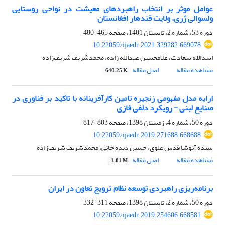
عوامل موثر بر انتخاب راهبردهای معیشت در نواحی روستایی
ولسوالی ژری، ولایت قندهار افغانستان
دوره 53، شماره 2، تابستان 1401، صفحه
465-480
10.22059/ijaedr.2021.329282.669078
اسدالله سعادت، غلامحسین عبدالله زاده، محمدشریف شریف‌زاده
مشاهده مقاله
اصل مقاله
640.25 K
ارایه مدل مفهومی زنجیره تامین کارآفرینانه با تاکید بر فناوری در
صنایع لبنی - رویکرد دلفی فازی
دوره 50، شماره 4، زمستان 1398، صفحه
803-817
10.22059/ijaedr.2019.271688.668688
سیده آنوشا قدس علوی، حسین دیده خانی، محمدشریف شریف‌زاده
مشاهده مقاله
اصل مقاله
1.01 M
برنامه‌ریزی راهبردی توسعه نظام ترویج تعاون در ایران
دوره 50، شماره 2، تابستان 1398، صفحه
311-332
10.22059/ijaedr.2019.254606.668581