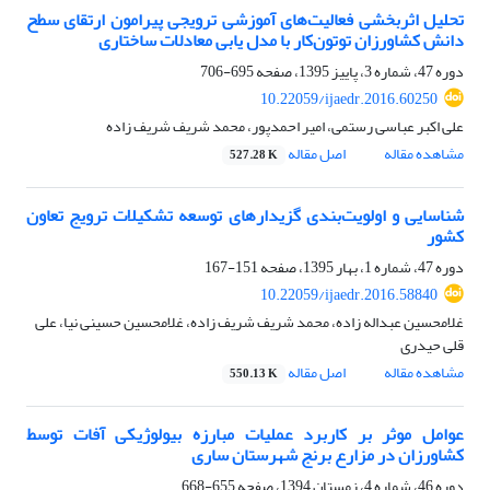
تحلیل اثربخشی فعالیت‌های آموزشی ترویجی پیرامون ارتقای سطح
دانش کشاورزان توتون‌کار با مدل یابی معادلات ساختاری
دوره 47، شماره 3، پاییز 1395، صفحه
695-706
10.22059/ijaedr.2016.60250
علی اکبر عباسی رستمی، امیر احمدپور، محمد شریف شریف زاده
مشاهده مقاله
اصل مقاله
527.28 K
شناسایی و اولویت‌بندی گزیدارهای توسعه تشکیلات ترویج تعاون
کشور
دوره 47، شماره 1، بهار 1395، صفحه
151-167
10.22059/ijaedr.2016.58840
غلامحسین عبداله زاده، محمد شریف شریف زاده، غلامحسین حسینی نیا، علی
قلی حیدری
مشاهده مقاله
اصل مقاله
550.13 K
عوامل موثر بر کاربرد عملیات مبارزه بیولوژیکی آفات توسط
کشاورزان در مزارع برنج شهرستان ساری
دوره 46، شماره 4، زمستان 1394، صفحه
655-668