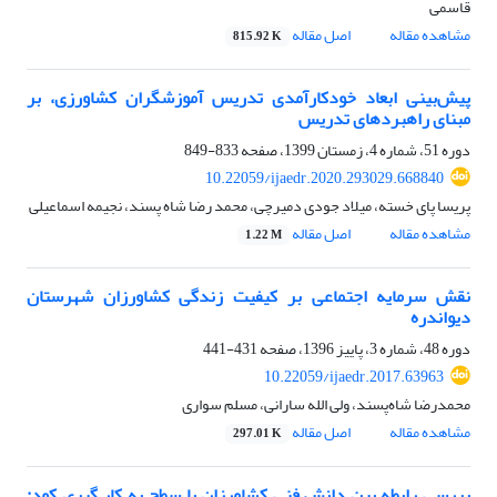
قاسمی
مشاهده مقاله
اصل مقاله
815.92 K
پیش‌بینی ابعاد خودکارآمدی تدریس آموزشگران کشاورزی، بر
مبنای راهبردهای تدریس
دوره 51، شماره 4، زمستان 1399، صفحه
833-849
10.22059/ijaedr.2020.293029.668840
پریسا پای خسته، میلاد جودی دمیرچی، محمد رضا شاه پسند، نجیمه اسماعیلی
مشاهده مقاله
اصل مقاله
1.22 M
نقش سرمایه اجتماعی بر کیفیت زندگی کشاورزان شهرستان
دیواندره
دوره 48، شماره 3، پاییز 1396، صفحه
431-441
10.22059/ijaedr.2017.63963
محمدرضا شاه‌پسند، ولی الله سارانی، مسلم سواری
مشاهده مقاله
اصل مقاله
297.01 K
بررسی رابطه بین دانش فنی کشاورزان با سطح به کار گیری کود: