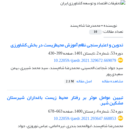
نویسنده =
محمدرضا شاه پسند
تعداد مقالات:
10
تدوین و اعتبار‌سنجی نظام آموزش محیط‌زیست در بخش کشاورزی
دوره 53، شماره 2، تابستان 1401، صفحه
399-430
10.22059/ijaedr.2021.329672.669079
سید جواد شجاعت الحسینی، محمدرضا شاه‌پسند، سید محمد شبیری، بهمن
سعیدی پور
مشاهده مقاله
اصل مقاله
2.1 M
تبیین عوامل موثر بر رفتار محیط زیست باغداران شهرستان
مشکین شهر.
دوره 52، شماره 4، زمستان 1400، صفحه
663-678
10.22059/ijaedr.2021.293647.668853
محمدرضا شاه‌پسند، ابوالمحمد بندری، نیره امامی، عباس نوروزی، جواد