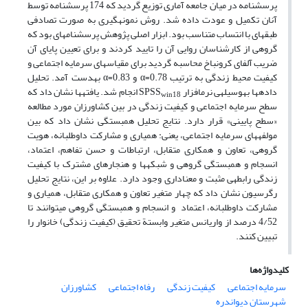
پرسشنامه در میان جامعه آماری توزیع گردید که 174 پرسشنامه توسط
آنان تکمیل و عودت داده شد. روش نمونه‏گیری به صورت تصادفی
طبقه‏ای با انتساب متناسب بود. ابزار اصلی پژوهش پرسشنامه‏ای بود که
گروهی از کارشناسان روایی آن را تایید کردند و برای تعیین پایای آن
ضریب آلفای کرونباخ محاسبه گردید برای مقیاس‏های سرمایه اجتماعی و
کیفیت محیط زندگی به ترتیب α=0.78 و α=0.83 به­دست آمد. تحلیل
داده‏ها به‏وسیله‏ی نرم‏افزار SPSS
انجام شد. یافته‏ها نشان داد که
win18
سطح سرمایه اجتماعی و کیفیت زندگی در بین کشاورزان مورد مطالعه
«سطح پایینی» قرار دارد. نتایج تحلیل همبستگی نشان داد که بین
مولفه‏‏های سرمایه‏ اجتماعی، یعنی: همیاری و مشارکت داوطلبانه، هویت‏
گروهی، تعاون و همکاری متقابل، ارتباطات و حسن تفاهم، اعتماد،
انسجام و همبستگی گروهی و شبکه‏ها و هنجارهای مشترک با کیفیت
زندگی رابطه‏ی مثبت و معنا‏داری وجود دارد. علاوه بر این، نتایج تحلیل
رگرسیون نشان داد که چهار متغیر تعاون و همکاری متقابل، همیاری و
مشارکت داوطلبانه، اعتماد و انسجام و همبستگی گروهی می‏توانند تا
4/52 درصد از واریانس متغیر وابستة تحقیق (کیفیت زندگی) خانوار را
تبیین کنند.
کلیدواژه‌ها
سرمایه‏ اجتماعی
کیفیت زندگی
رفاه اجتماعی
کشاورزان
شهرستان دیواندره