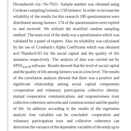
Divandarreh city (N=7931). Sample number was obtained using
Cochran's sampling formula (158 farmers). In order to increase the
reliability of the results for this research, 180 questionnaires were
distributed among farmers. 174 of the questionnaires were replied
to and received. We utilized the stratified random sampling
method. The main tool of the study was a questionnaire which was
validated by a panel of experts. Also, its reliability was calculated
by the use of Cronbach's Alpha Coefficient which was obtained
α=0.78andα=0.83 for the social capital and the quality of life
measures, respectively. The analysis of data was carried out by
SPSS
software. Results showed that the level of social capital
win18
and the quality of life among farmers was in a low level. The results
of the correlation analysis showed that there was a positive and
significant relationship among social capital components
(cooperation and voluntary participation, collective identity,
mutual cooperation, communications and responsiveness, trust,
collective coherence, networks and common norms) and the quality
of life. In addition, according to the results of the regression
analysis, four variables can be concluded: cooperation and
voluntary participation trust, and collective coherence can
determine the variance of the dependent variables of the study up to