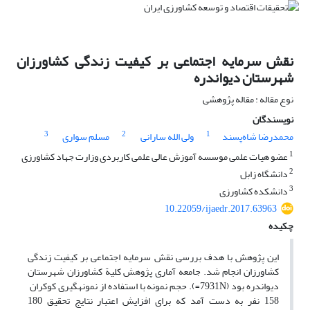
نقش سرمایه اجتماعی بر کیفیت زندگی کشاورزان
شهرستان دیواندره
نوع مقاله : مقاله پژوهشی
نویسندگان
3
2
1
محمدرضا شاه‌پسند
ولی الله سارانی
مسلم سواری
1
عضو هیات علمی موسسه آموزش عالی علمی کاربردی وزارت جهاد کشاورزی
2
دانشگاه زابل
3
دانشکده کشاورزی
10.22059/ijaedr.2017.63963
چکیده
این پژوهش با هدف بررسی نقش سرمایه اجتماعی بر کیفیت زندگی
کشاورزان انجام شد. جامعه آماری پژوهش کلیة کشاورزان شهرستان
دیواندره بود (7931N=). حجم نمونه با استفاده از نمونه‏گیری کوکران
158 نفر به دست آمد که برای افزایش اعتبار نتایج تحقیق 180