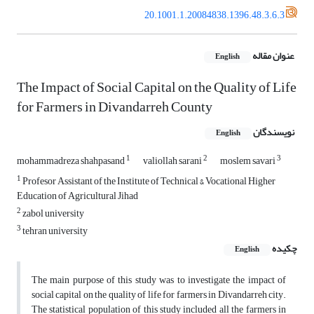
20.1001.1.20084838.1396.48.3.6.3
عنوان مقاله
English
The Impact of Social Capital on the Quality of Life
for Farmers in Divandarreh County
نویسندگان
English
1
2
3
mohammadreza shahpasand
valiollah sarani
moslem savari
1
Profesor Assistant of the Institute of Technical & Vocational Higher
Education of Agricultural Jihad
2
zabol university
3
tehran university
چکیده
English
The main purpose of this study was to investigate the impact of
social capital on the quality of life for farmers in Divandarreh city.
The statistical population of this study included all the farmers in