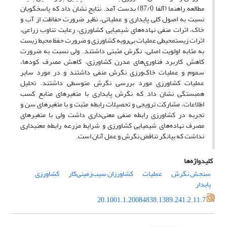
مطالعه راهنما (آلفا 87/0) بدست آمد. نتایج نشان داد که پاسخگویان
نسبت به اصول کلی پایداری و عملیاتی، نظیر ضرورت حفاظت از آب و
خاک، اثرات منفی نهاده‌های شیمیایی کشاورزی، رعایت تناوب زراعی،
اثرات زیست‎محیطی عملیات بی‌‌‌‌‌‌رویه کشاورزی و ضرورت حفظ‌ محیط زیست
به مثابه اولویت اصلی، نگرش مثبتی داشتند. ولی نسبت به ضرورت
کاهش کاربرد فناوری‌های مدرن کشاورزی، کاهش مصرف کودها،
سموم و عملیات خاک‌‌‌‌‌‌‌ورزی نگرش منفی داشتند و در مورد سایر
عملیات کشاورزی مورد بررسی نگرش متوسطی داشتند. تحلیل
همبستگی نشان داد که نگرش پایداری با متغیرهای منابع کسب
اطلاعات، مشارکت ترویجی و تحصیلات رابطه مثبت و با متغیرهای سن و
تجربه در کشاورزی رابطه منفی معنی‌‌‌داری داشت ولی با متغیرهای
مصرف نهاده‌های شیمیایی کشاورزی و شرایط مزرعه رابطه معنی‎داری
نداشت که بیانگر تناقض نگرش و عمل آنان است.
کلیدواژه‌ها
سنجش نگرش
عملیات
کشاورزان سیب‌زمینی‌کار
کشاورزی
پایدار
20.1001.1.20084838.1389.241.2.11.7