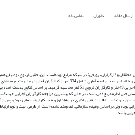
ارسال مقاله
داوران
تماس با ما
، محققان‌ و کارگزاران‌ ترویجی)‌ در شبکه مراتع بوده‌است. این تحقیق از نوع توصیفی ه
توسط پرسشنامه محقق ساخته پس از سنجش روایی(دیدگاه متخصصان) و پایایی به انجام رسید. جامعه آماری شامل 334 نفر از کنشگرا
دفتر مرکزی و استان‌های کشور بودند. حجم نمونه محققان، 47 نفر، کارگزاران اجرایی 49 نفر و کارگزاران ترویج 51 نفر محاسبه گردید. بر
سان فنی اداره مرتع) می‌باشد، در حالی که بیشترین مراجعه کارگزاران اجرایی جهت کس
ققان جهت کسب اطلاعات فنی و اداری در وهله اول به همکاران تحقیقاتی خود و پس از آن
اجرایی بوده ولی بر اساس وظیفه سازمانی، نظام‌مند نشده است. از طرفی جهت و نوع ارتب
جرایی باشد.
ی
محققان
مروجان