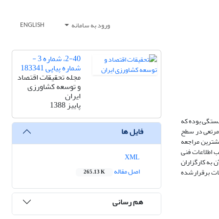
ورود به سامانه
ENGLISH
2-40، شماره 3 -
شماره پیاپی 183341
مجله تحقیقات اقتصاد
و توسعه کشاورزی
ایران
پاییز 1388
مبستگی بوده که
فایل ها
ن فعال در مدیریت عرصه‌های مرتعی در سطح
 اساس نتایج بدست آمده بیشترین مراجعه
ب اطلاعات فنی
XML
 به کارگزاران
اصل مقاله
اطات برقرارشده
265.13 K
هم رسانی