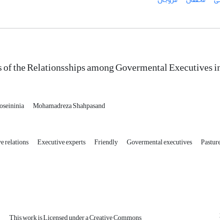
 of the Relationsships among Govermental Executives i
oseininia
Mohamadreza Shahpasand
e relations
Executive experts
Friendly
Govermental executives
Pastur
This work is Licensed under a Creative Commons