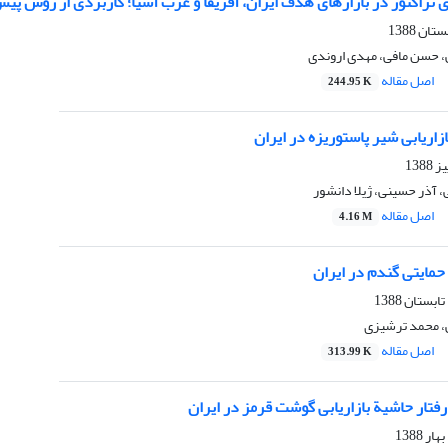
 تراکتور در بازارهای هدف ایران، آفریقا و غرب آسیا؛ کاربردی از روش پیش
حسن مافی، مهدی اروندی
اصل مقاله
244.95 K
اریابی شیر پاستوریزه در ایران
آذر حسینی، ژیلا دانشور
اصل مقاله
4.16 M
حمایتی گندم در ایران
 محمد ترشیزی
اصل مقاله
313.99 K
فتار حاشیة بازاریابی گوشت قرمز در ایران