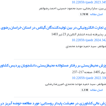
10.22059/ijaedr.2023.3
بین، سارا رضایی، سید محمود حسینی، احمد رضوانفر
اصل مقاله
1.78 M
تجارت الکترونیکی در بین تولیدکنندگان گیلاس در استان خراسان رضوی
ر، پذیرفته شده، انتشار آنلاین از
23 تیر 1403
10.22059/ijaedr.2024.3
رضوانفر، سید حمید موحد محمدی
ش محیط‌زیستی بر رفتار مسئولانه محیط‌زیستی دانشجویان پردیس کشاورزی
217-237
10.22059/ijaedr.2022.3
رضوانفر، سید حمید موحد محمدی، امیررضا رضایی
اصل مقاله
1.3 M
ش عالی کشاورزی در معیشت پایدار روستایی: مورد مطالعه حوضه آبریز دری