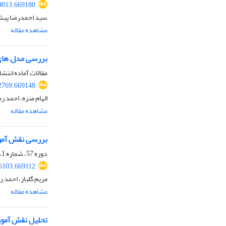
49013.669180
سید احمدرضا پیش 
مشاهده مقاله
بررسی مدل های 
مقالات آماده انتشا
42769.669148
الهام منزه، احمد 
مشاهده مقاله
بررسی نقش آموز
دوره 57، شماره 1، بهار 1405، صفحه
36103.669112
مریم گلباز، احمد 
مشاهده مقاله
تحلیل نقش آموز