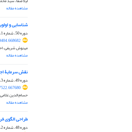
لیلا صفا، سید مح
مشاهده مقاله
شناسایی و اولو
دوره 50، شماره 1، بهار 1398، صفحه
70404.668682
مهنوش شریفی، اح
مشاهده مقاله
نقش سرمایۀ اجت
دوره 49، شماره 3، پاییز 1397، صفحه
47522.667680
حسام الدین غلامی
مشاهده مقاله
طراحی الگوی فر
دوره 48، شماره 2، تابستان 1396، صفحه