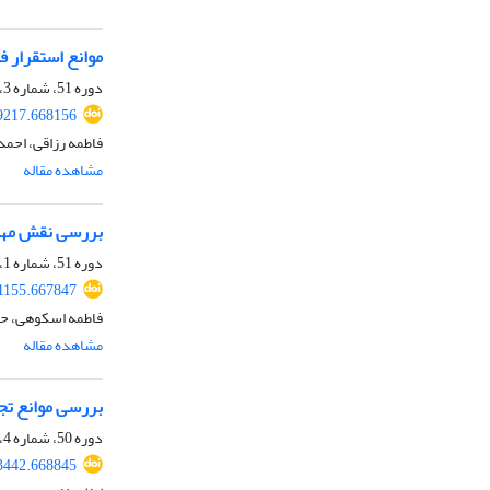
موانع استقرار ف
دوره 51، شماره 3، پاییز 1399، صفحه
39217.668156
فاطمه رزاقی، احم
مشاهده مقاله
بررسی نقش مهار
دوره 51، شماره 1، بهار 1399، صفحه
11155.667847
فاطمه اسکوهی، ح
مشاهده مقاله
بررسی موانع تجا
دوره 50، شماره 4، زمستان 1398، صفحه
93442.668845