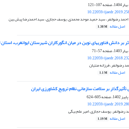
107-121
10.22059/ijaedr.2019.2
احمد رضوانفر، سید حمید موحد محمدی، یوسف حجازی، سید احمدرضا پیش بین
اصل مقاله
1.38 M
ر بر دانش فناوری‏های نوین در میان انگورکاران شهرستان ایوان‏غرب، استان ا
57-71
10.22059/ijaedr.2018.2
د رضوانفر، فرزانه منتیان
اصل مقاله
1.1 M
 تأثیرگذار بر سلامت سازمانی نظام ترویج کشاورزی ایران
605-624
10.22059/ijaedr.2019.2
مد رضوانفر، یوسف حجازی، امیر علم بیگی
اصل مقاله
1.19 M