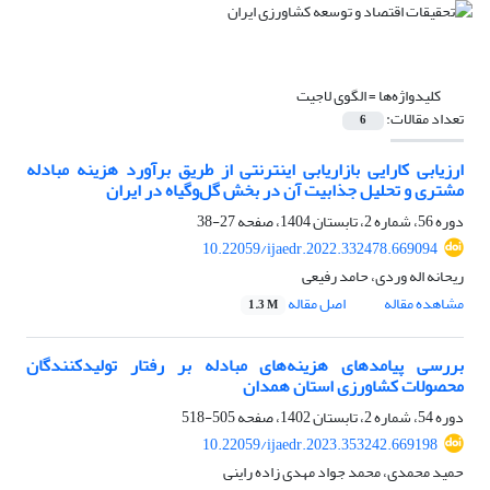
کلیدواژه‌ها =
الگوی لاجیت
تعداد مقالات:
6
ارزیابی کارایی بازاریابی اینترنتی از طریق برآورد هزینه مبادله
مشتری و تحلیل جذابیت آن در بخش گل‌وگیاه در ایران
دوره 56، شماره 2، تابستان 1404، صفحه
27-38
10.22059/ijaedr.2022.332478.669094
ریحانه اله وردی، حامد رفیعی
مشاهده مقاله
اصل مقاله
1.3 M
بررسی پیامد‌های هزینه‌های مبادله بر رفتار تولیدکنندگان
محصولات کشاورزی استان همدان
دوره 54، شماره 2، تابستان 1402، صفحه
505-518
10.22059/ijaedr.2023.353242.669198
حمید محمدی، محمد جواد مهدی زاده راینی