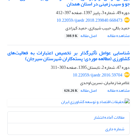
جو و سیب زمینی در استان همدان
دوره 49، شماره 3، پاییز 1397، صفحه
397-412
10.22059/ijaedr.2018.239840.668473
حمید بلالی، حبیب شهبازی، حمید کهزادی
مشاهده مقاله
اصل مقاله
308.9 K
شناسایی عوامل تأثیرگذار بر تخصیص اعتبارات به فعالیت‌های
کشاورزی (مطالعه موردی: پسته‌کاران شهرستان سیرجان)
دوره 47، شماره 2، تابستان 1395، صفحه
303-311
10.22059/ijaedr.2016.59704
غلامرضا زمانیان، نسرین اوحدی
مشاهده مقاله
اصل مقاله
626.26 K
مقالات آماده انتشار
شماره جاری