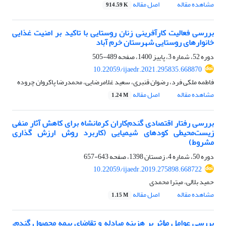
مشاهده مقاله
اصل مقاله
914.59 K
بررسی فعالیت کارآفرینی زنان روستایی با تاکید بر امنیت غذایی
خانوارهای روستایی شهرستان خرم آباد
دوره 52، شماره 3، پاییز 1400، صفحه
489-505
10.22059/ijaedr.2021.295835.668870
فاطمه ملکی فرد، رضوان قنبری، سعید غلامرضایی، محمدرضا پاکروان چروده
مشاهده مقاله
اصل مقاله
1.24 M
بررسی رفتار اقتصادی گندم‌کاران کرمانشاه برای کاهش آثار منفی
زیست‌‌محیطی کودهای شیمیایی (کاربرد روش ارزش گذاری
مشروط)
دوره 50، شماره 4، زمستان 1398، صفحه
643-657
10.22059/ijaedr.2019.275898.668722
حمید بلالی، میترا محمدی
مشاهده مقاله
اصل مقاله
1.15 M
بررسی عوامل مؤثر بر هزینه مبادله و تقاضای بیمه محصول گندم،