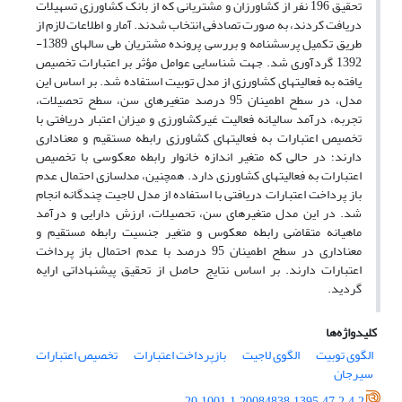
تحقیق 196 نفر از کشاورزان و مشتریانی که از بانک کشاورزی تسهیلات
دریافت کردند، به صورت تصادفی انتخاب شدند. آمار و اطلاعات لازم از
طریق تکمیل پرسشنامه و بررسی پرونده مشتریان طی سال­های 1389-
1392 گردآوری شد. جهت شناسایی عوامل مؤثر بر اعتبارات تخصیص
یافته به فعالیت­های کشاورزی از مدل توبیت استفاده شد. بر اساس این
مدل، در سطح اطمینان 95 درصد متغیرهای سن، سطح تحصیلات،
تجربه، درآمد سالیانه فعالیت غیرکشاورزی و میزان اعتبار دریافتی با
تخصیص اعتبارات به فعالیت­های کشاورزی رابطه مستقیم و معناداری
دارند؛ در حالی که متغیر اندازه خانوار رابطه معکوسی با تخصیص
اعتبارات به فعالیت­های کشاورزی دارد. همچنین، مدل­سازی احتمال عدم
باز پرداخت اعتبارات دریافتی با استفاده از مدل لاجیت چندگانه انجام
شد. در این مدل متغیرهای سن، تحصیلات، ارزش دارایی و درآمد
ماهیانه متقاضی رابطه معکوس و متغیر جنسیت رابطه مستقیم و
معناداری در سطح اطمینان 95 درصد با عدم احتمال باز پرداخت
اعتبارات دارند. بر اساس نتایج حاصل از تحقیق پیشنهاداتی ارایه
گردید.
کلیدواژه‌ها
الگوی توبیت
الگوی لاجیت
بازپرداخت اعتبارات
تخصیص اعتبارات
سیرجان
20.1001.1.20084838.1395.47.2.4.2