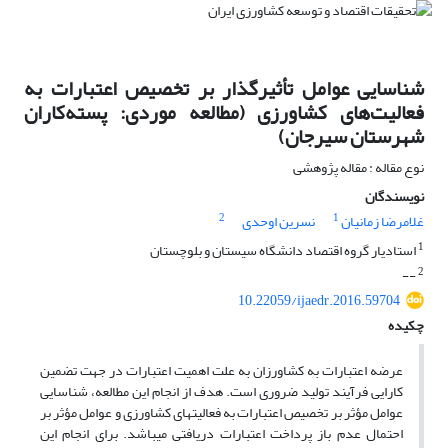
شناسایی عوامل تأثیرگذار بر تخصیص اعتبارات به
فعالیت‌های کشاورزی (مطالعه موردی: پسته‌کاران
شهرستان سیرجان)
نوع مقاله : مقاله پژوهشی
نویسندگان
2
1
غلامرضا زمانیان
نسرین اوحدی
1
استادیار گروه اقتصاد دانشگاه سیستان و بلوچستان
2
--
10.22059/ijaedr.2016.59704
چکیده
عرضه اعتبارات به کشاورزان به علت اهمیت اعتبارات در جهت تضمین
کارایی فرآیند تولید ضروری است. هدف از انجام این مطالعه، شناسایی
عوامل مؤثر بر تخصیص اعتبارات به فعالیت­های کشاورزی و عوامل مؤثر بر
احتمال عدم باز پرداخت اعتبارات دریافتی می­باشد. برای انجام این