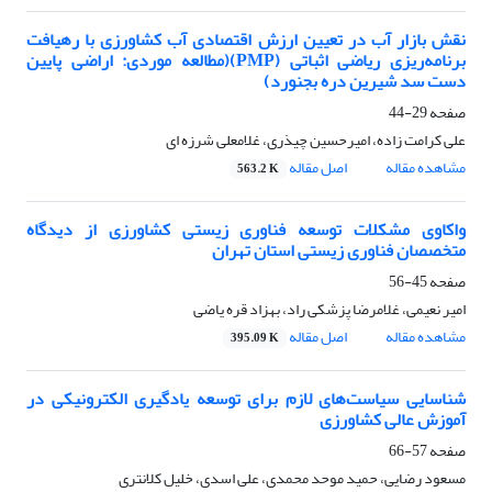
نقش بازار آب در تعیین ارزش اقتصادی آب کشاورزی با رهیافت
برنامه‌ریزی ریاضی اثباتی (PMP)(مطالعه موردی: اراضی پایین
دست سد شیرین دره بجنورد)
صفحه
29-44
علی کرامت زاده، امیرحسین چیذری، غلامعلی شرزه ای
مشاهده مقاله
اصل مقاله
563.2 K
واکاوی مشکلات توسعه فناوری زیستی کشاورزی از دیدگاه
متخصصان فناوری زیستی استان تهران
صفحه
45-56
امیر نعیمی، غلامرضا پزشکی راد، بهزاد قره یاضی
مشاهده مقاله
اصل مقاله
395.09 K
شناسایی سیاست‌های لازم برای توسعه یادگیری الکترونیکی در
آموزش عالی کشاورزی
صفحه
57-66
مسعود رضایی، حمید موحد محمدی، علی اسدی، خلیل کلانتری