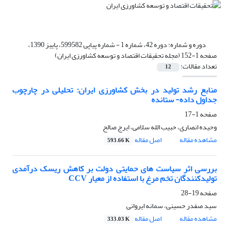
دوره و شماره:
دوره 42، شماره 1 - شماره پیاپی 599582، پاییز 1390،
صفحه 1-152 (مجله تحقیقات اقتصاد و توسعه کشاورزی ایران)
تعداد مقالات:
12
منابع رشد تولید در بخش کشاورزی ایران: تحلیلی در چارچوب
جداول داده- ستانده
صفحه
1-17
وحیده انصاری، حبیب الله سلامی، ایرج صالح
مشاهده مقاله
اصل مقاله
593.66 K
بررسی اثر سیاست های حمایتی دولت بر کاهش ریسک درآمدی
تولیدکنندگان تخم مرغ با استفاده از معیار CCV
صفحه
19-28
سید صفدر حسینی، سمانه ایروانی
مشاهده مقاله
اصل مقاله
333.03 K