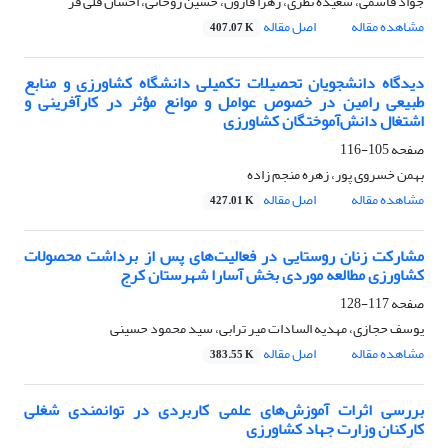
جواد قاسمی، سعیده نظری، زهرا قارون، حسین روحانی، احسان قلی فر
مشاهده مقاله
اصل مقاله
407.07 K
دیدگاه دانشجویان تحصیلات تکمیلی دانشگاه کشاورزی و منابع
طبیعی رامین در خصوص عوامل و موانع مؤثر در کارآفرینی و
اشتغال دانش‌آموختگان کشاورزی
صفحه
105-116
بهمن خسروی پور، زهره منجم زاده
مشاهده مقاله
اصل مقاله
427.01 K
مشارکت زنان روستایی در فعالیت‌های پس از برداشت محصولات
کشاورزی مطالعه موردی بخش آسارا شهرستان کرج
صفحه
117-128
یوسف حجازی، مهدیه السادات میر ترابی، سید محمود حسینی
مشاهده مقاله
اصل مقاله
383.55 K
بررسی اثرات آموزش‌های علمی کاربردی در توانمندی شغلی
کارکنان وزارت جهاد کشاورزی