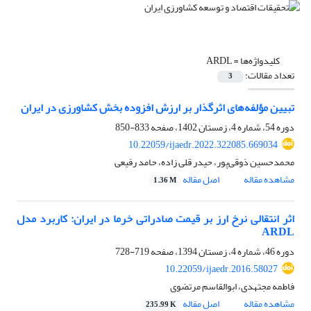
کلیدواژه‌ها =
ARDL
تعداد مقالات:
3
تبیین مؤلفه‌های اثرگذار بر ارزش افزوده بخش کشاورزی در ایران
دوره 54، شماره 4، زمستان 1402، صفحه
833-850
10.22059/ijaedr.2022.322085.669034
محمدحسین ذوقی‌پور، حیدر قلی زاده، حامد رفیعی
مشاهده مقاله
اصل مقاله
1.36 M
اثر انتقالی نرخ ارز بر قیمت صادراتی خرما در ایران: کاربرد مدل
ARDL
دوره 46، شماره 4، زمستان 1394، صفحه
719-728
10.22059/ijaedr.2016.58027
فاطمه مجتهدی، ابوالقاسم مرتضوی
مشاهده مقاله
اصل مقاله
235.99 K