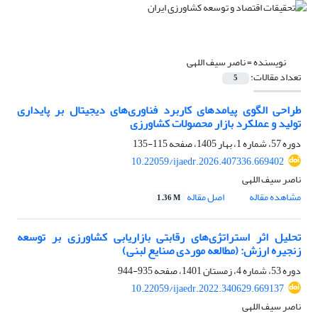
نویسنده =
ناصر سیف اللهی
تعداد مقالات:
5
طراحی الگوی پیامدهای کاربرد فناوری‌های دیجیتال بر پایداری
تولید و عملکرد بازار محصولات کشاورزی
دوره 57، شماره 1، بهار 1405، صفحه
115-135
10.22059/ijaedr.2026.407336.669402
ناصر سیف اللهی
مشاهده مقاله
اصل مقاله
1.36 M
تحلیل اثر استراتژی‌های رقابتی بازاریابی کشاورزی بر توسعه
زنجیره ارزش: (مطالعه موردی صنایع لبنی)
دوره 53، شماره 4، زمستان 1401، صفحه
935-944
10.22059/ijaedr.2022.340629.669137
ناصر سیف اللهی