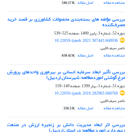
مشاهده مقاله
اصل مقاله
546.17 K
بررسی مؤلفه های بسته‌بندی محصولات کشاورزی بر قصد خرید
مصرف‌کننده
دوره 52، شماره 3، پاییز 1400، صفحه
525-539
10.22059/ijaedr.2021.307443.668936
ناصر سیف اللهی
مشاهده مقاله
اصل مقاله
658.42 K
بررسی تأثیر ابعاد سرمایه انسانی بر بهره‌وری واحدهای پرورش
مرغ گوشتی (موردمطالعه: شهرستان اردبیل)
دوره 51، شماره 1، بهار 1399، صفحه
149-159
10.22059/ijaedr.2019.282983.668769
ناصر سیف اللهی
مشاهده مقاله
اصل مقاله
256.5 K
بررسی اثر ابعاد مدیریت دانش بر زنجیره ارزش در صنعت
زنبورداری (مورد مطالعه: در استان اردبیل)