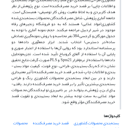
و اطلاعات چاپی) بر قصد خرید مصرف‌کننده است. نوع پژوهش از نظر
هدف کاربردی و به لحاظ ماهیت روش کار توصیفی- همبستگی است.
جامعه آماری پژوهش، شامل مصرف‌کنندگان محصولات بسته‌بندی‌شده
کشاورزی(مواد غذایی) هستند که به دو فروشگاه زنجیره­ای رفاه
موجود در شهر اردبیل مراجعه می­کنند. حجم نمونه آماری با توجه به
جدول مورگان و کرجسی 384 نفر محاسبه و با روش نمونه‌گیری تصادفی
ساده(در دسترس) انتخاب شدند. ابزار جمع­آوری داده‌ها دو
پرسشنامه استاندارد بود که روایی آن‌ها با استفاده از اعتبار صوری و
پایایی آن با استفاده از آلفای کرونباخ تأیید شده است. تجزیه‌وتحلیل
داده‌ها با استفاده از نرم‌افزار Spss21 و PLS صورت گرفت نتایج تحقیق
نشان داد که رنگ بسته­بندی، طراحی، نوع فونت، کیفیت مواد بسته­
بندی و اطلاعات چاپ شده بر قصد خرید مصرف‌کننده تأثیر معنی­داری
دارند و در بین ابعاد بسته‌بندی محصولات کشاورزی رنگ و طراحی
بسته‌بندی بیشترین تأثیر را بر قصد خرید مصرف‌کننده دارند. یافتـه­
هـای ایـن پـژوهش مـی­توانـد در برنامه­ریزی تولیدکنندگان محصولات
مواد غذایی به سمت توجه بیشتر به ابعاد بسته­بندی و تقویت قصد
خرید مصرف­کنندگان مؤثر واقع شود.
کلیدواژه‌ها
بسته‌بندی محصولات کشاورزی
قصد خرید مصرف‌کننده
محصولات