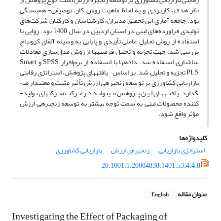
نظر هدف، کاربردی و به لحاظ ماهیت روش کار، توصیفی- همبستگی
بود. جامعه آماری این تحقیق مدیران، کارشناسان و کارکنان شرکت‌های
تولیدی فراورده‌های لبنی در استان اردبیل در سال 1400 بود. روایی با
استفاده از روش تحلیل عاملی تأییدی و پایایی به وسیله آلفای کرونباخ
بررسی شد. جهت تجزیه ‌و تحلیل فرضیه‏ها از روش مدل‌سازی معادلات
ساختاری استفاده شد. داده‏ها با استفاده از نرم‌افزار SPSS و Smart
PLS تجزیه‌ و تحلیل شد. بر اساس یافته­های پژوهش، استراتژی رقابتی
بازاریابی کشاورزی بر توسعه زنجیره­ی ارزش تأثیر مثبت و معنی­دار می­
گذارد. یافتـه­هـای ایـن پـژوهش مـی­توانـد در حرکت شرکت­های تولید­
کننده محصولات لبنی به سمت توجه بیشتر به توسعه زنجیره­ی ارزش
مؤثر واقع شود.
کلیدواژه‌ها
استراتژی بازاریابی
زنجیره‌ی ارزش
بازاریابی کشاورزی
20.1001.1.20084838.1401.53.4.4.8
عنوان مقاله
English
Investigating the Effect of Packaging of