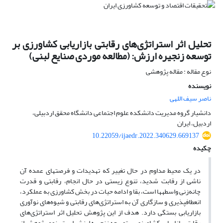
تحلیل اثر استراتژی‌های رقابتی بازاریابی کشاورزی بر
توسعه زنجیره ارزش: (مطالعه موردی صنایع لبنی)
نوع مقاله : مقاله پژوهشی
نویسنده
ناصر سیف اللهی
دانشیار گروه مدیریت دانشکده علوم اجتماعی دانشگاه محقق اردبیلی،
اردبیل، ایران
10.22059/ijaedr.2022.340629.669137
چکیده
در یک محیط مداوم در حال تغییر که تهدیدات و فرصت­های عمده آن
ناشی از رقابت شدید، تنوع زیستی در حال انجام، رقابتی و قدرت
چانه‌زنی واسطه­ها است، بقا و ادامه حیات در بخش کشاورزی به عملکرد،
انعطاف­پذیری و سازگاری آن به استراتژی‌های رقابتی و شیوه‌های نوآوری
بازاریابی بستگی دارد. هدف از این پژوهش تحلیل اثر استراتژی‌های
رقابتی بازاریابی کشاورزی بر توسعه زنجیره ارزش است. نوع پژوهش از