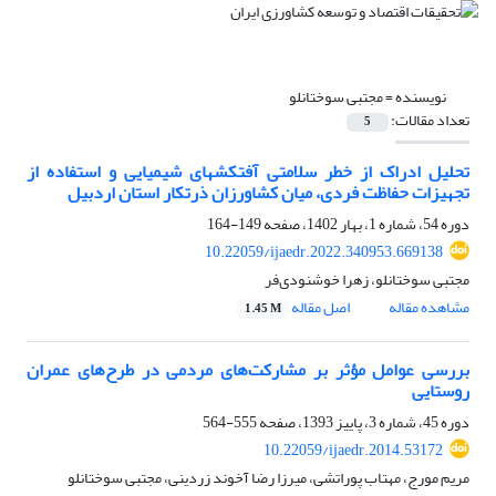
نویسنده =
مجتبی سوختانلو
تعداد مقالات:
5
تحلیل ادراک از خطر سلامتی آفت‏کش‏های شیمیایی و استفاده از
تجهیزات حفاظت فردی، میان کشاورزان ذرت‏کار استان اردبیل
دوره 54، شماره 1، بهار 1402، صفحه
149-164
10.22059/ijaedr.2022.340953.669138
مجتبی سوختانلو، زهرا خوشنودی‌فر
مشاهده مقاله
اصل مقاله
1.45 M
بررسی عوامل مؤثر بر مشارکت‌های مردمی در طرح‌های عمران
روستایی
دوره 45، شماره 3، پاییز 1393، صفحه
555-564
10.22059/ijaedr.2014.53172
مریم مورج، مهتاب پوراتشی، میرزا رضا آخوند زردینی، مجتبی سوختانلو