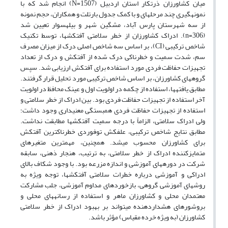
میان کشاورزان ذرت‏کار استان اردبیل (N=1507) انجام شد که با
نمونه‏گیری چند مرحله‏ای و‏ با کمک جدول بارتلت و همکاران، حجم نمونه
از سه شهرستان پارس آباد، مشگین شهر و بیله‎سوار تعیین شد
(n=306). ادراک کشاورزان از خطر سلامتی آفت‏کش‏ها، توسط تکنیک
شاخص ترکیبی (CI)، بر اساس سه شاخص اصلی درک از میزان مصرف
سم، شدت سمیت و خطرناکی درک شده از آفت‏کش و درک از تعداد
تجهیزات حفاظت فردی مورد استفاده برای آفت‏کش ارزیابی شد. سپس
گروه‏های کشاورزان، بر اساس شاخص ترکیبی مورد تحلیل قرار گرفتند.
مطابق یافته‏ها، استفاده از چکمه در اولویت اول و عینک محافظ در اولویت
آخر استفاده از تجهیزات حفاظت فردی بود. بین ادراک از خطر سلامتی و
استفاده از تجهیزات حفاظت فردی همبستگی معنی‏داری وجود داشت؛
ولی ادراک سلامتی، الزاماً با درجه سمیت آفت‏کش‎ها مطابقت نداشت.
برای کشاورزان محسوب می‏شد. همچنین، مهم‏ترین متغیرهای
متمایزکننده ادراک از خطر سلامتی، به ترتیب، هنجار ذهنی، سابقه
شرکت در دوره­های آموزشی و اندازه مزرعه بود. با وجود شکاف بالای
ادراکی و آموزشی درباره خطرات سلامتی آفت‏کش‏ها، توجه ویژه به
روش‏های آموزشی گروهی، بازخوردهای مداوم آموزشی، جلب مشارکت
معتمدان محلی و کشاورزان ماهر و استفاده از رسانه‏های محلی و
بروشورهای هشداردهنده می‏تواند بر بهبود ادراک از خطر سلامتی
کشاورزان (به ویژه خرده مقیاس) مؤثر باشد.