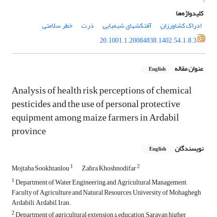
کلیدواژه‌ها
ادراک کشاورزان
آفت‏کش‏های شیمیایی
ذرت
خطر سلامتی
20.1001.1.20084838.1402.54.1.8.3
عنوان مقاله
English
Analysis of health risk perceptions of chemical
pesticides and the use of personal protective
equipment among maize farmers in Ardabil
province
نویسندگان
English
1
2
Mojtaba Sookhtanlou
Zahra Khoshnodifar
1
Department of Water Engineering and Agricultural Management,
Faculty of Agriculture and Natural Resources, University of Mohaghegh
Ardabili, Ardabil, Iran.
2
Department of agricultural extension & education, Saravan higher