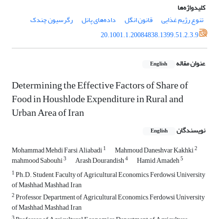
کلیدواژه‌ها
تنوع رژیم غذایی
قانون انگل
داده‌های پانل
رگرسیون چندک
20.1001.1.20084838.1399.51.2.3.9
عنوان مقاله
English
Determining the Effective Factors of Share of
Food in Houshlode Expenditure in Rural and
Urban Area of Iran
نویسندگان
English
1
2
Mohammad Mehdi Farsi Aliabadi
Mahmoud Daneshvar Kakhki
3
4
5
mahmood Sabouhi
Arash Dourandish
Hamid Amadeh
1
Ph.D. Student, Faculty of Agricultural Economics, Ferdowsi University
of Mashhad, Mashhad, Iran
2
Professor, Department of Agricultural Economics, Ferdowsi University
of Mashhad, Mashhad, Iran
3