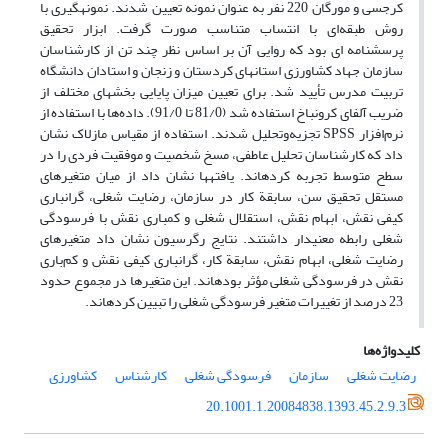
کرجسی و مورگان 220 نفر به عنوان نمونه تعیین شدند. نمونه­گیری با
روش طبقه‌ای با انتساب متناسب صورت گرفت. ابزار تحقیق
پرسشنامه­ ای بود که روایی آن بر اساس نظر چند تن از کارشناسان
سازمان جهاد کشاورزی استان­های کردستان و زنجان و استادان دانشگاه
تربیت مدرس تأیید شد. برای تعیین میزان پایایی بخش­های مختلف از
ضریب آلفای کرونباخ استفاده شد (81/0 تا 91/0). داده‌ها با استفاده از
نرم‌افزار SPSS تجزیه‌و‌تحلیل شدند. استفاده از مقیاس مازلاک نشان
داد که کارشناسان تحلیل عاطفی، مسخ شخصیت و موفقیت فردی را در
سطح متوسط تجربه کرده­اند. یافته­ها نشان داد از میان متغیرهای
مستقل تحقیق سن، سابقة کار در سازمان، رضایت شغلی، گرانباری
کیفی نقش، ابهام نقش، استقلال شغلی و کم­باری نقش با فرسودگی
شغلی رابطه معنی­دار داشتند. نتایج رگرسیون نشان داد متغیرهای
رضایت شغلی، ابهام نقش، سابقة کار، گرانباری کیفی نقش و کم‌باری
نقش در فرسودگی شغلی مؤثر بوده­اند. این متغیرها در مجموع حدود
23 درصد از تغییرات متغیر فرسودگی شغلی را تبیین کرده­اند.
کلیدواژه‌ها
رضایت شغلی
سازمان
فرسودگی شغلی
کارشناس
کشاورزی
20.1001.1.20084838.1393.45.2.9.3