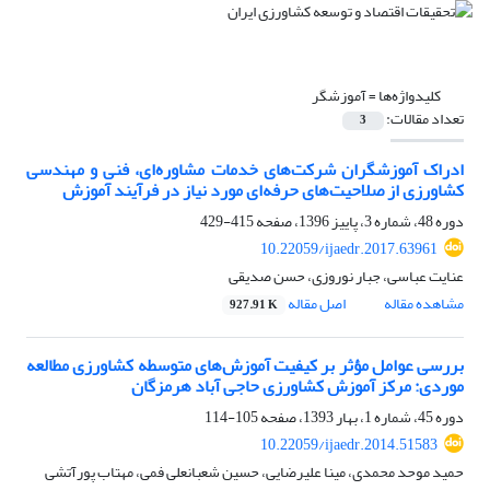
کلیدواژه‌ها =
آموزشگر
تعداد مقالات:
3
ادراک آموزشگران شرکت‌های خدمات مشاوره‌ای، فنی و مهندسی
کشاورزی از صلاحیت‌های حرفه‌ای مورد نیاز در فرآیند آموزش
دوره 48، شماره 3، پاییز 1396، صفحه
415-429
10.22059/ijaedr.2017.63961
عنایت عباسی، جبار نوروزی، حسن صدیقی
مشاهده مقاله
اصل مقاله
927.91 K
بررسی عوامل مؤثر بر کیفیت آموزش‌های متوسطه کشاورزی مطالعه
موردی: مرکز آموزش کشاورزی حاجی آباد هرمزگان
دوره 45، شماره 1، بهار 1393، صفحه
105-114
10.22059/ijaedr.2014.51583
حمید موحد محمدی، مینا علیرضایی، حسین شعبانعلی فمی، مهتاب پورآتشی