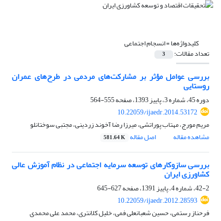
کلیدواژه‌ها =
انسجام اجتماعی
تعداد مقالات:
3
بررسی عوامل مؤثر بر مشارکت‌های مردمی در طرح‌های عمران
روستایی
دوره 45، شماره 3، پاییز 1393، صفحه
555-564
10.22059/ijaedr.2014.53172
مریم مورج، مهتاب پوراتشی، میرزا رضا آخوند زردینی، مجتبی سوختانلو
مشاهده مقاله
اصل مقاله
581.64 K
بررسی سازوکارهای توسعه سرمایه اجتماعی در نظام آموزش عالی
کشاورزی ایران
42-2، شماره 4، پاییز 1391، صفحه
627-645
10.22059/ijaedr.2012.28593
فرحناز رستمی، حسین شعبانعلی فمی، خلیل کلانتری، محمد علی محمدی