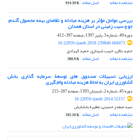
مشاهده مقاله
اصل مقاله
914.59 K
بررسی عوامل مؤثر بر هزینه مبادله و تقاضای بیمه محصول گندم،
جو و سیب زمینی در استان همدان
دوره 49، شماره 3، پاییز 1397، صفحه
397-412
10.22059/ijaedr.2018.239840.668473
حمید بلالی، حبیب شهبازی، حمید کهزادی
مشاهده مقاله
اصل مقاله
308.9 K
ارزیابی تسهیلات صندوق های توسعة سرمایه گذاری بخش
کشاورزی ایران به لحاظ هزینه مبادله وام گیری
دوره 45، شماره 2، تابستان 1393، صفحه
207-215
10.22059/ijaedr.2014.52157
سید صفدر حسینی، مطهره بخشایش
مشاهده مقاله
اصل مقاله
592.16 K