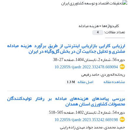
کلیدواژه‌ها =
هزینه مبادله
تعداد مقالات:
4
ارزیابی کارایی بازاریابی اینترنتی از طریق برآورد هزینه مبادله
مشتری و تحلیل جذابیت آن در بخش گل‌وگیاه در ایران
دوره 56، شماره 2، تابستان 1404، صفحه
27-38
10.22059/ijaedr.2022.332478.669094
ریحانه اله وردی، حامد رفیعی
مشاهده مقاله
اصل مقاله
1.3 M
بررسی پیامد‌های هزینه‌های مبادله بر رفتار تولیدکنندگان
محصولات کشاورزی استان همدان
دوره 54، شماره 2، تابستان 1402، صفحه
505-518
10.22059/ijaedr.2023.353242.669198
حمید محمدی، محمد جواد مهدی زاده راینی