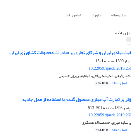
ارسال مقاله
داوران
تماس با ما
دل جاذبه
فیت نهادی ایران و شرکای تجاری بر صادرات محصولات کشاورزی ایران
1-13
10.22059/ijaedr.2019.2
حامد رفیعی، اندیشه ریاحی، الهام مهرپرور حسینی
اصل مقاله
736.88 K
ثر بر تجارت آب مجازی محصول گندم با استفاده از مدل جاذبه
501-513
10.22059/ijaedr.2019.2
لی سایه میری، حشمت اله عسگری
اصل مقاله
963.05 K